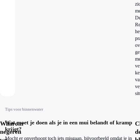
zi
me
D
Re
he
pr
ov
ge
me
ve
ke
va
ve
si
Tips voor binnenwater
Wat moet je doen als je in een mui belandt of kramp
Waarom
C
krijgt?
negeren
d
Mocht er onverhoopt toch iets misgaan, bijvoorbeeld omdat je in
we
b