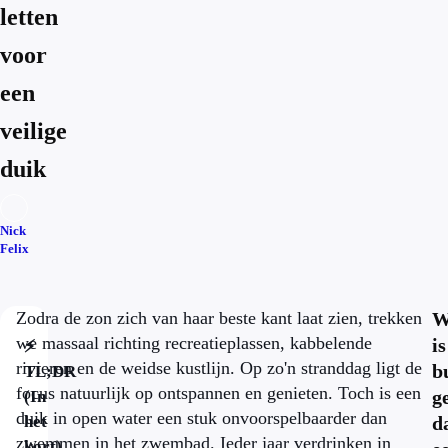
letten
voor
een
veilige
duik
Nick
Felix
Zodra de zon zich van haar beste kant laat zien, trekken
W
we massaal richting recreatieplassen, kabbelende
is
⚡
rivieren en de weidse kustlijn. Op zo'n stranddag ligt de
b
TL;DR
focus natuurlijk op ontspannen en genieten. Toch is een
g
(In
duik in open water een stuk onvoorspelbaarder dan
het
d
zwemmen in het zwembad. Ieder jaar verdrinken in
kort)