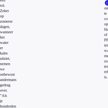
een
rol.
o
Zeker
te
op
co
zomerse
op
dagen,
bl
wanneer
of
het
P
water
iet
er
wa
kalm
me
uitziet,
zo
nemen
te
we
re
onbewust
is.
andermans
gedrag
over.
"Als
je
honderden