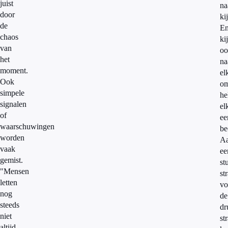
juist
na
door
ki
de
E
chaos
ki
van
oo
het
na
moment.
el
Ook
om
simpele
he
signalen
el
of
ee
waarschuwingen
be
worden
A
vaak
ee
gemist.
st
"Mensen
st
letten
vo
nog
de
steeds
dr
niet
st
altijd