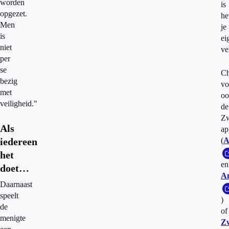
worden
is
opgezet.
he
Men
je
is
ei
niet
ve
per
se
C
bezig
vo
met
oo
veiligheid."
de
Z
Als
ap
iedereen
(
A
het
en
doet…
A
Daarnaast
speelt
)
de
of
menigte
Z