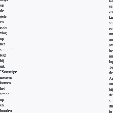
ka
op
ee
de
zo
gele
ki
en
so
rode
ee
vlag
uu
op
on
het
ov
strand,"
he
legt
mi
hij
lo
uit.
Te
"Sommige
de
mensen
Am
komen
om
het
bij
strand
de
op
st
en
di
houden
in