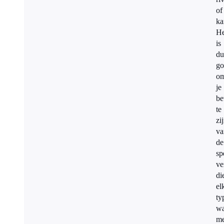
of
ka
He
is
du
go
o
je
be
te
zi
va
de
sp
ve
di
el
ty
wa
me