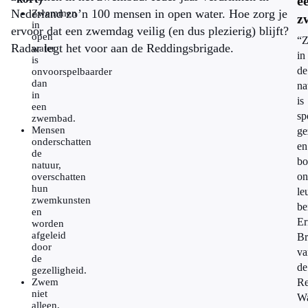
e
Nederland zo’n 100 mensen in open water. Hoe zorg je
Zwemmen
z
in
ervoor dat een zwemdag veilig (en dus plezierig) blijft?
open
“
Radar legt het voor aan de Reddingsbrigade.
water
in
is
de
onvoorspelbaarder
dan
na
in
is
een
sp
zwembad.
Mensen
ge
onderschatten
en
de
bo
natuur,
on
overschatten
hun
le
zwemkunsten
be
en
Er
worden
afgeleid
Br
door
va
de
de
gezelligheid.
Zwem
Re
niet
W
alleen,