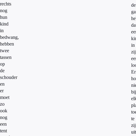
rechts
de
nog
ga
hun
he
kind
da
in
ee
bedwang,
ki
hebben
in
twee
zi
tassen
ee
op
lo
de
Er
schouder
ho
en
ni
er
bij
moet
el
zo
pl
ook
to
nog
te
een
zi
tent
ui