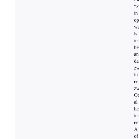
"
in
op
wa
is
iet
he
an
da
z
in
ee
z
O
al
he
ie
ee
A
of