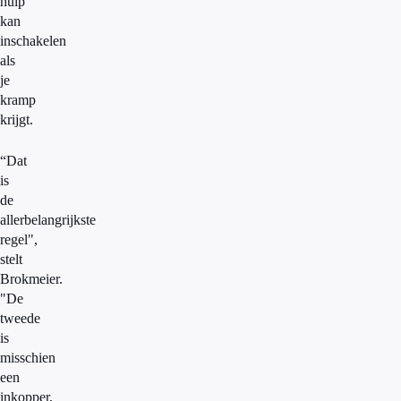
hulp
kan
inschakelen
als
je
kramp
krijgt.
“Dat
is
de
allerbelangrijkste
regel",
stelt
Brokmeier.
"De
tweede
is
misschien
een
inkopper,