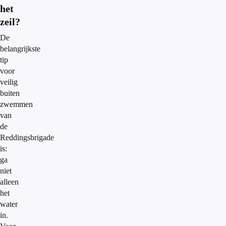
het
zeil?
De
belangrijkste
tip
voor
veilig
buiten
zwemmen
van
de
Reddingsbrigade
is:
ga
niet
alleen
het
water
in.