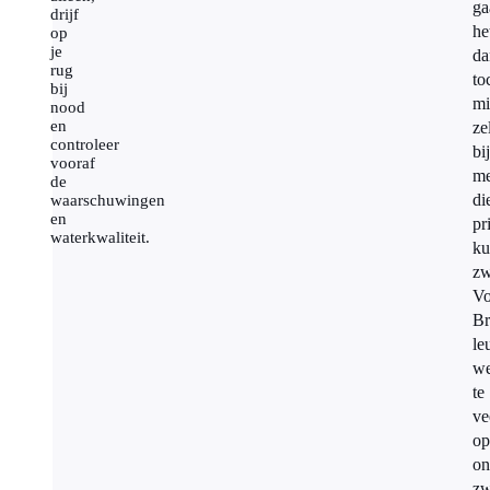
ga
drijf
he
op
je
da
rug
to
bij
mi
nood
en
ze
controleer
bij
vooraf
me
de
di
waarschuwingen
en
pr
waterkwaliteit.
ku
z
Vo
Br
le
w
te
ve
op
on
zw