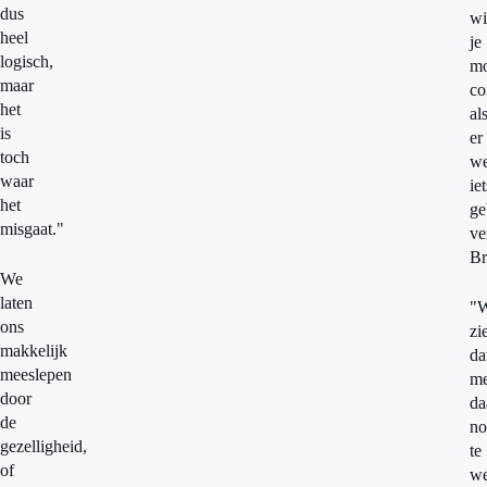
dus
wi
heel
je
logisch,
mo
maar
co
het
al
is
er
toch
we
waar
iet
het
ge
misgaat."
ve
Br
We
laten
"
ons
zi
makkelijk
da
meeslepen
me
door
da
de
no
gezelligheid,
te
of
we