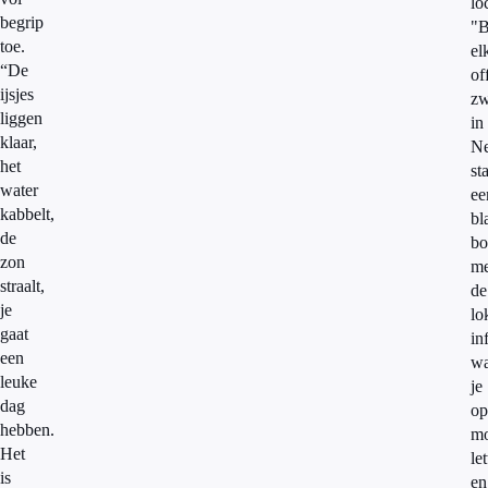
lo
begrip
"B
toe.
el
“De
of
ijsjes
z
liggen
in
klaar,
Ne
het
st
water
ee
kabbelt,
bl
de
bo
zon
me
straalt,
de
je
lo
gaat
in
een
wa
leuke
je
dag
op
hebben.
mo
Het
le
is
en