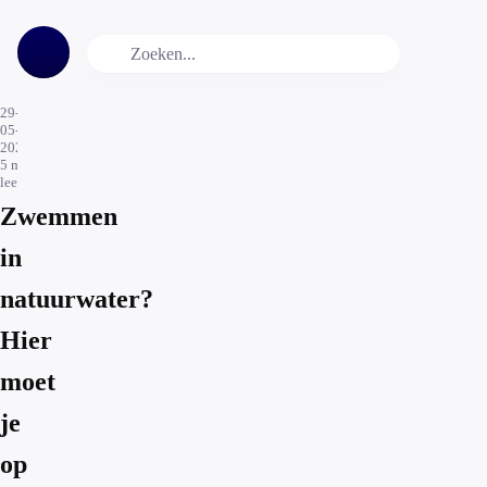
29-
05-
2026
5
min.
leestijd
Zwemmen
in
natuurwater?
Hier
moet
je
op