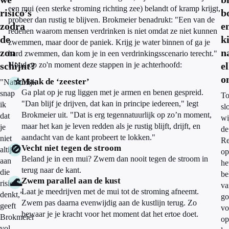
een mui (een sterke stroming richting zee) belandt of kramp krijgt,
risico’s
b
probeer dan rustig te blijven. Brokmeier benadrukt: "Een van de
zodra
e
redenen waarom mensen verdrinken is niet omdat ze niet kunnen
de
k
zwemmen, maar door de paniek. Krijg je water binnen of ga je
zon
n
hard zwemmen, dan kom je in een verdrinkingsscenario terecht."
schijnt?
Houd op zo'n moment deze stappen in je achterhoofd:
e
o
⭐
Maak de ‘zeester’
"Natuurlijk
Ga plat op je rug liggen met je armen en benen gespreid.
snap
To
"Dan blijf je drijven, dat kan in principe iedereen," legt
ik
sl
Brokmeier uit. "Dat is erg tegennatuurlijk op zo’n moment,
dat
wi
maar het kan je leven redden als je rustig blijft, drijft, en
je
de
aandacht van de kant probeert te lokken."
niet
Re
🚫
Vecht niet tegen de stroom
altijd
op
Beland je in een mui? Zwem dan nooit tegen de stroom in
aan
he
terug naar de kant.
die
be
🌊
Zwem parallel aan de kust
risico’s
va
Laat je meedrijven met de mui tot de stroming afneemt.
denkt,”
go
Zwem pas daarna evenwijdig aan de kustlijn terug. Zo
geeft
vo
bewaar je je kracht voor het moment dat het ertoe doet.
Brokmeier
op
vol