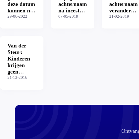
deze datum
achternaam
achternaam
kunnen nog
na incest
veranderen,
een dubbele
29-06-2022
zijn
07-05-2019
hoe doe je
21-02-2019
achternaam
schrijnend'
dat?
krijgen
Van der
Steur:
Kinderen
krijgen
geen
dubbele
21-12-2016
achternaam
Ontvang