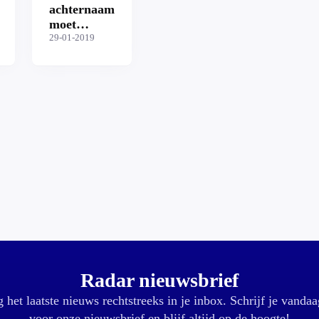
achternaam
moet
mogelijk
29-01-2019
worden
Radar nieuwsbrief
 het laatste nieuws rechtstreeks in je inbox. Schrijf je vandaa
voor onze nieuwsbrief en blijf altijd op de hoogte!