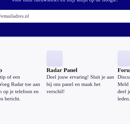
E-mailadres:
p
Radar Panel
For
tip of een
Deel jouw ervaring! Sluit je aan
Discu
Voeg Radar toe aan
bij ons panel en maak het
Meld 
n op je telefoon en
verschil!
deel 
en bericht.
leden