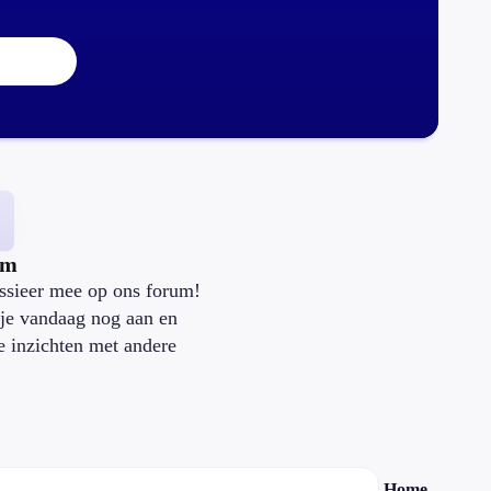
um
ssieer mee op ons forum!
je vandaag nog aan en
je inzichten met andere
.
Home