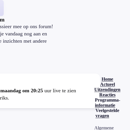
um
ssieer mee op ons forum!
je vandaag nog aan en
je inzichten met andere
.
Home
Actueel
Uitzendingen
e
maandag om 20:25
uur live te zien
Reacties
riks.
Programma-
informatie
Veelgestelde
vragen
Algemene