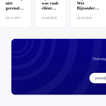
niet
was vaak
Wet
geremd
cliënt
Bijzondere
door
jeugdzorg
Ziektekosten
verhoogde
03-11-2017
13-06-2016
28-10-2014
eigen
bijdrage'
Ontvang