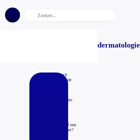
dermatologie
‘Dermatologisch
getest’ misleidende
claim
07-10-2025
Verdwijnen puistjes
echt sneller door
pimple patches?
17-08-2024
Vloeibare zeep of een
blokje, wat is beter?
03-04-2023