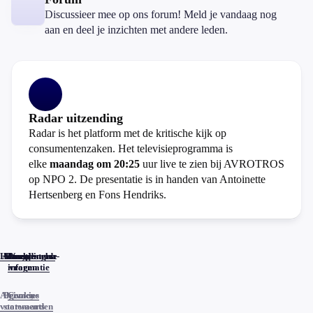
Discussieer mee op ons forum! Meld je vandaag nog
aan en deel je inzichten met andere leden.
Radar uitzending
Radar is het platform met de kritische kijk op
consumentenzaken. Het televisieprogramma is
elke
maandag om 20:25
uur live te zien bij AVROTROS
op NPO 2. De presentatie is in handen van Antoinette
Hertsenberg en Fons Hendriks.
Home
Actueel
Uitzendingen
Reacties
Programma-
Veelgestelde
informatie
vragen
Algemene
Privacy
Cookies
voorwaarden
statements