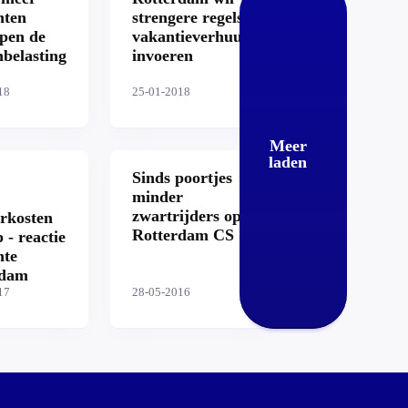
nten
strengere regels
pen de
vakantieverhuur
belasting
invoeren
18
25-01-2018
Meer
laden
Sinds poortjes
minder
zwartrijders op
rkosten
Rotterdam CS
 - reactie
nte
rdam
17
28-05-2016