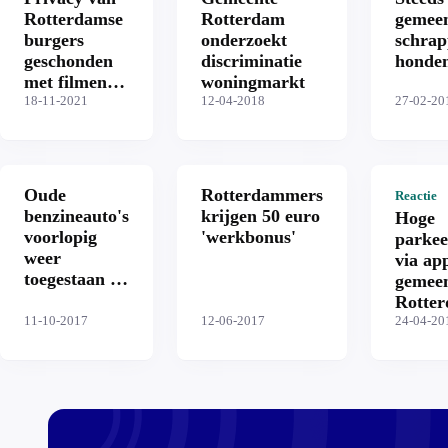
Rotterdamse
Rotterdam
gemee
burgers
onderzoekt
schrap
geschonden
discriminatie
honden
met filmende
woningmarkt
auto's
18-11-2021
12-04-2018
27-02-20
Oude
Rotterdammers
Reactie
benzineauto's
krijgen 50 euro
Hoge
voorlopig
'werkbonus'
parkee
weer
via app
toegestaan in
gemee
Rotterdamse
Rotte
milieuzone
11-10-2017
12-06-2017
24-04-20