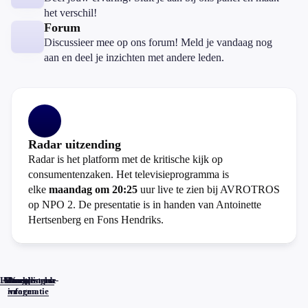
het verschil!
Forum
Discussieer mee op ons forum! Meld je vandaag nog
aan en deel je inzichten met andere leden.
Radar uitzending
Radar is het platform met de kritische kijk op
consumentenzaken. Het televisieprogramma is
elke
maandag om 20:25
uur live te zien bij AVROTROS
op NPO 2. De presentatie is in handen van Antoinette
Hertsenberg en Fons Hendriks.
Home
Actueel
Uitzendingen
Reacties
Programma-
Veelgestelde
informatie
vragen