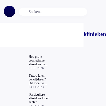
klinieken
Hoe grote
cosmetische
klinieken de
risico's van
01-06-2026
siliconen
borstimplantaten
Tattoo laten
verzwijgen
verwijderen?
Dit moet je
vooraf weten
03-11-2023
'Particuliere
klinieken lopen
achter'
03-04-2018