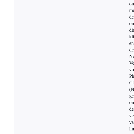
on
me
de
on
di
kl
en
de
Ne
Ve
vo
Pl
Ch
(
ge
o
de
ve
va
im