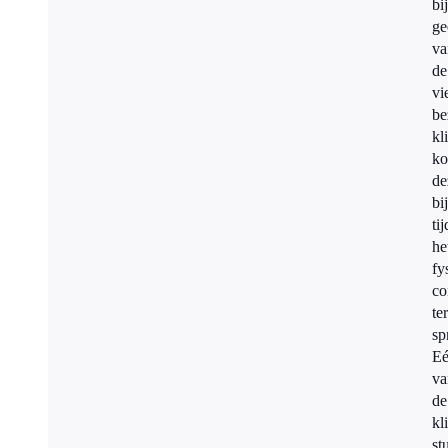
bij
ge
va
de
vi
be
kl
ko
de
bi
ti
he
fy
co
ter
sp
E
va
de
kl
st