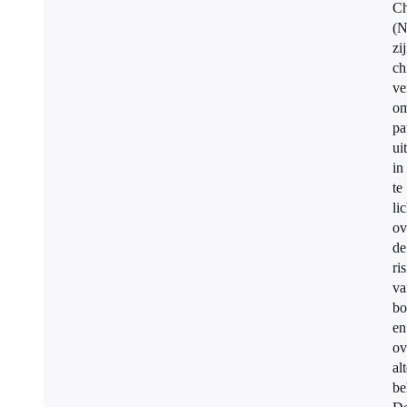
Ch
(
zi
ch
ve
o
pa
ui
in
te
li
ov
de
ri
va
bo
en
ov
al
be