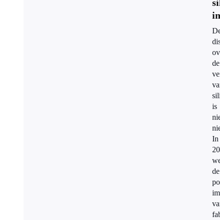
s
i
D
di
ov
de
ve
va
si
is
ni
ni
In
20
we
de
po
im
va
fa