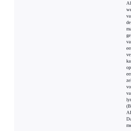
Al
we
va
de
ma
ge
v
ee
ve
ka
op
ee
ze
v
va
ly
(B
A
Da
me