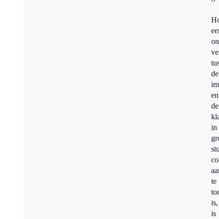
H
ee
on
ve
tu
de
im
en
de
kl
in
gr
st
co
aa
te
to
is,
is