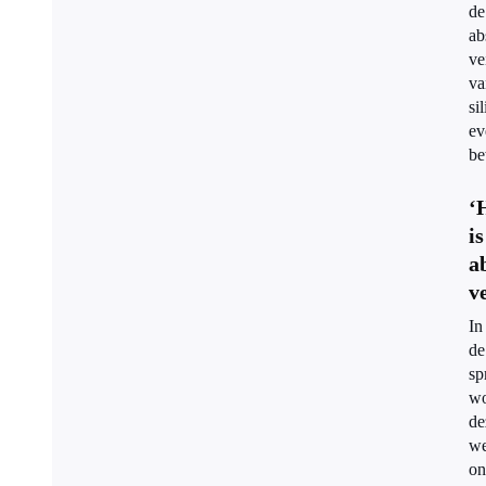
de
ab
ve
va
si
ev
be
‘
is
a
ve
In
de
sp
wo
de
we
on