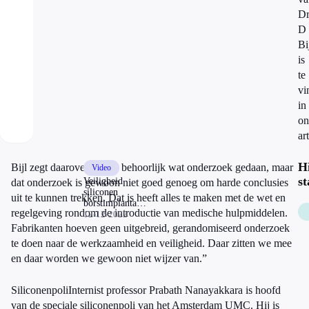
Dr
D
Bi
is
te
vi
in
on
ar
H
Bijl zegt daarover: “Er is behoorlijk wat onderzoek gedaan, maar
Video
st
Veiligheid
dat onderzoek is gewoon niet goed genoeg om harde conclusies
siliconen
uit te kunnen trekken. Dat is heeft alles te maken met de wet en
borstimplantaten
regelgeving rondom de introductie van medische hulpmiddelen.
blijft de vraag,
12-12-2022
maar het
Fabrikanten hoeven geen uitgebreid, gerandomiseerd onderzoek
plaatsen gaat
te doen naar de werkzaamheid en veiligheid. Daar zitten we mee
door
en daar worden we gewoon niet wijzer van.”
SiliconenpoliInternist professor Prabath Nanayakkara is hoofd
van de speciale siliconenpoli van het Amsterdam UMC. Hij is