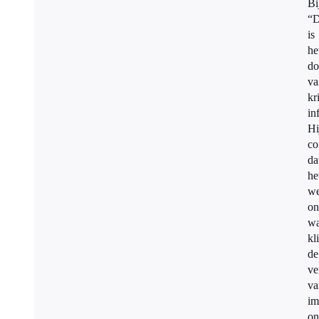
Bi
“D
is
he
do
va
kr
in
Hi
co
da
he
we
on
w
kl
de
ve
va
im
on