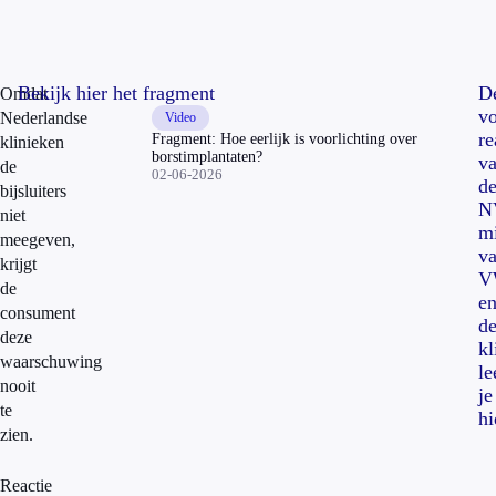
Bekijk hier het fragment
D
Omdat
vo
Nederlandse
Video
re
Fragment: Hoe eerlijk is voorlichting over
klinieken
borstimplantaten?
v
de
02-06-2026
d
bijsluiters
N
niet
mi
meegeven,
v
krijgt
V
de
e
consument
d
deze
kl
waarschuwing
le
nooit
je
te
hi
zien.
Reactie