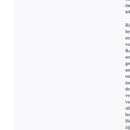
me
te
Bi
be
ee
vo
Ra
ee
gr
aa
on
na
de
ve
va
si
bo
He
zi