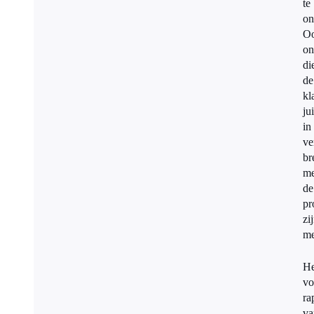
te
on
O
on
di
de
kl
jui
in
ve
br
me
de
pr
zi
me
He
vo
ra
va