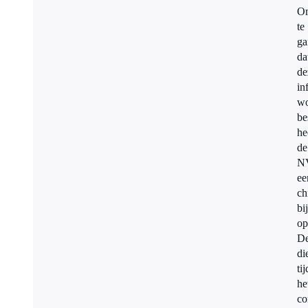
O
te
ga
da
de
in
wo
be
he
de
N
ee
ch
bi
op
D
di
ti
he
co