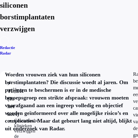
siliconen
borstimplantaten
verzwijgen
Redactie
Radar
Worden vrouwen ziek van hun siliconen
Ra
be
borstimplantaten? Die discussie woedt al jaren. Om
⚡
me
patiënten te beschermen is er in de medische
TL;DR
ee
beroepsgroep een strikte afspraak: vrouwen moeten
(In
ve
voorafgaand aan een ingreep volledig en objectief
het
ca
worden geïnformeerd over alle mogelijke risico’s en
kort)
vi
complicaties. Maar dat gebeurt lang niet altijd, blijkt
Cosmetische
va
klinieken
uit onderzoek van Radar.
de
verzwijgen
gr
de