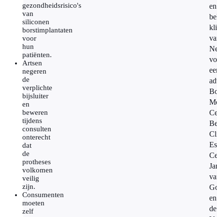
gezondheidsrisico's
en
van
be
siliconen
kl
borstimplantaten
va
voor
hun
Ne
patiënten.
vo
Artsen
ee
negeren
de
ad
verplichte
Bo
bijsluiter
Me
en
beweren
Ce
tijdens
B
consulten
Cl
onterecht
Es
dat
de
Ce
protheses
Ja
volkomen
va
veilig
zijn.
G
Consumenten
en
moeten
de
zelf