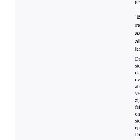
ge
'
r
a
al
k
D
st
cl
ov
ab
ve
zi
fei
on
ste
ep
Di