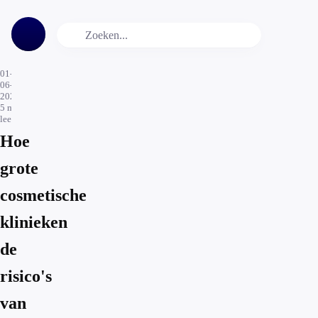
01-
06-
2026
5
min.
leestijd
Hoe
grote
cosmetische
klinieken
de
risico's
van