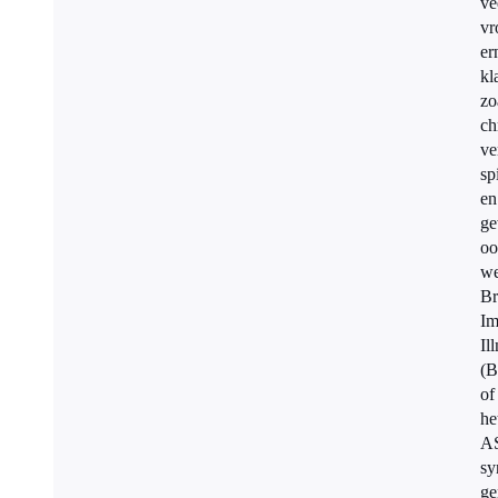
ve
vr
er
kl
zo
ch
ve
sp
en
ge
oo
we
Br
Im
Il
(B
of
he
A
sy
ge