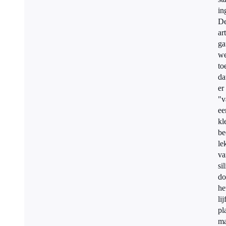
in
D
ar
ga
we
to
da
er
"v
ee
kl
be
le
va
si
do
he
lij
pl
ma