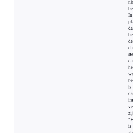
ni
be
In
pl
da
be
de
ch
ste
da
he
we
be
is
da
im
ve
zi
"H
is
ab