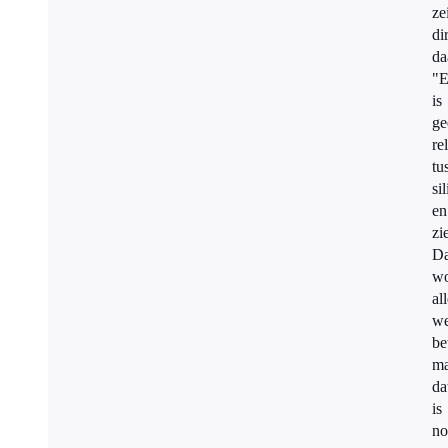
ze
di
da
"E
is
ge
re
tu
si
en
zi
Da
wo
al
we
be
ma
da
is
no