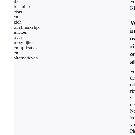
Ve
de
bijsluiter
Kl
eisen
en
V
zich
onafhankelijk
i
inlezen
over
o
mogelijke
ri
complicaties
en
e
alternatieven.
a
Vo
de
of
ri
va
de
Ne
Ve
vo
Pl