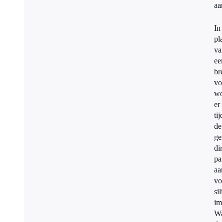
aa
In
pl
va
ee
br
vo
wo
er
ti
de
ge
di
pa
aa
vo
si
im
Wa