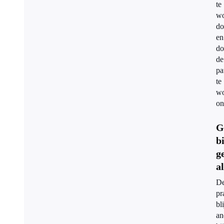
te
wo
do
en
do
de
pa
te
wo
on
G
bi
g
a
D
pr
bli
an