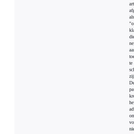
ar
af
al
"o
kl
di
ne
aa
to
te
sc
zi
D
pa
kr
he
ad
o
vo
ni