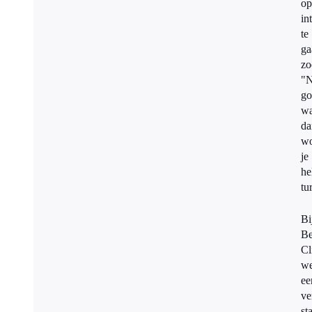
op
in
te
ga
zo
"N
go
wa
da
w
je
he
tu
Bi
B
Cl
we
ee
ve
st