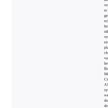
ve
er
ge
ec
he
ni
ve
ee
pl
ch
va
he
Bo
Me
Ce
A
sy
we
do
de