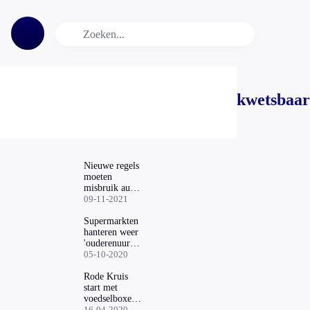
kwetsbaar
Nieuwe regels
moeten
misbruik au
pairs
09-11-2021
tegengaan
Supermarkten
hanteren weer
'ouderenuurtje'
vanaf vandaag
05-10-2020
Rode Kruis
start met
voedselboxen
voor mensen
16-04-2020