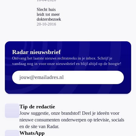
die in
problemen
Slecht huis
zitten door
leidt tot meer
corona
doktersbezoek
20-10-2016
Radar nieuwsbrief
Ontvang het laatste nieuws rechtstreeks in je inbox. Schrijf je
vandaag nog in voor onze nieuwsbrief en blijf altijd op de hoogte!
E-mailadres:
Tip de redactie
Jouw suggestie, onze brandstof! Deel je ideeën voor
nieuwe consumenten onderwerpen op televisie, socials
en de site van Radar.
WhatsApp