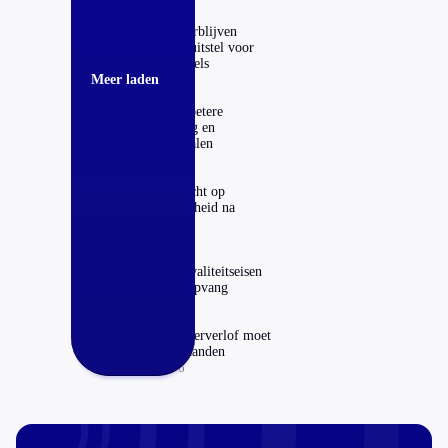
Kinderdagverblijven
krijgen jaar uitstel voor
strengere regels
Meer laden
16-06-2017
Vanaf 2018 betere
kinderopvang en
peuterspeelzalen
22-02-2017
PvdA wil recht op
onbereikbaarheid na
werktijd
01-02-2017
Uniforme kwaliteitseisen
voor kinderopvang
31-10-2016
Asscher: Vaderverlof moet
naar drie maanden
31-10-2016