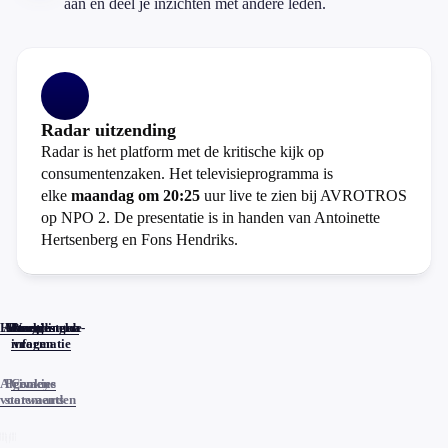
aan en deel je inzichten met andere leden.
Radar uitzending
Radar is het platform met de kritische kijk op
consumentenzaken. Het televisieprogramma is
elke
maandag om 20:25
uur live te zien bij AVROTROS
op NPO 2. De presentatie is in handen van Antoinette
Hertsenberg en Fons Hendriks.
Home
Actueel
Uitzendingen
Reacties
Programma-
Veelgestelde
informatie
vragen
Algemene
Privacy
Cookies
voorwaarden
statements