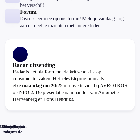
het verschil!
Forum
Discussieer mee op ons forum! Meld je vandaag nog
aan en deel je inzichten met andere leden.
Radar uitzending
Radar is het platform met de kritische kijk op
consumentenzaken. Het televisieprogramma is
elke
maandag om 20:25
uur live te zien bij AVROTROS
op NPO 2. De presentatie is in handen van Antoinette
Hertsenberg en Fons Hendriks.
Home
Actueel
Uitzendingen
Reacties
Programma-
Veelgestelde
informatie
vragen