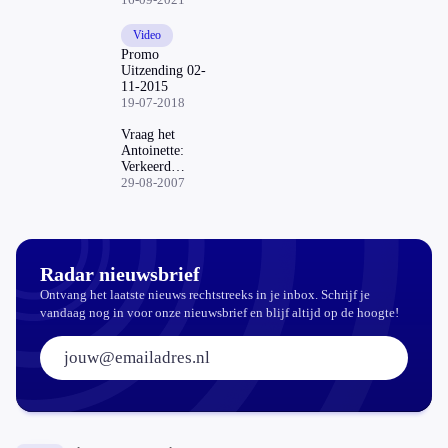
Video
Promo
Uitzending 02-
11-2015
19-07-2018
Vraag het
Antoinette:
Verkeerd
vloeradvies
29-08-2007
Radar nieuwsbrief
Ontvang het laatste nieuws rechtstreeks in je inbox. Schrijf je
vandaag nog in voor onze nieuwsbrief en blijf altijd op de hoogte!
E-mailadres: