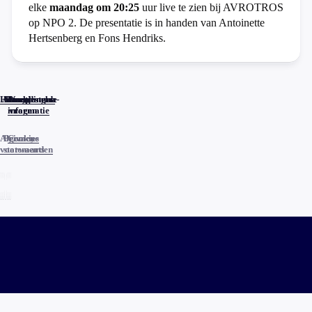
elke
maandag om 20:25
uur live te zien bij AVROTROS
op NPO 2. De presentatie is in handen van Antoinette
Hertsenberg en Fons Hendriks.
Home
Actueel
Uitzendingen
Reacties
Programma-
Veelgestelde
informatie
vragen
Algemene
Privacy
Cookies
voorwaarden
statements