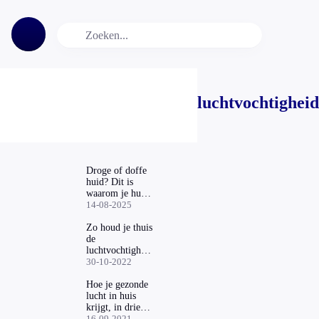
luchtvochtigheid
Droge of doffe
huid? Dit is
waarom je huid
zo reageert na
14-08-2025
een lange reis of
werkdag
Zo houd je thuis
de
luchtvochtigheid
op peil deze
30-10-2022
winter
Hoe je gezonde
lucht in huis
krijgt, in drie
stappen
16-09-2021