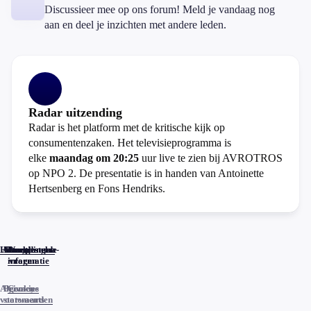
Discussieer mee op ons forum! Meld je vandaag nog
aan en deel je inzichten met andere leden.
Radar uitzending
Radar is het platform met de kritische kijk op
consumentenzaken. Het televisieprogramma is
elke
maandag om 20:25
uur live te zien bij AVROTROS
op NPO 2. De presentatie is in handen van Antoinette
Hertsenberg en Fons Hendriks.
Home
Actueel
Uitzendingen
Reacties
Programma-
Veelgestelde
informatie
vragen
Algemene
Privacy
Cookies
voorwaarden
statements