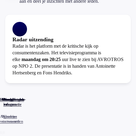
aan en deel je inzichten met andere leden.
Radar uitzending
Radar is het platform met de kritische kijk op
consumentenzaken. Het televisieprogramma is
elke
maandag om 20:25
uur live te zien bij AVROTROS
op NPO 2. De presentatie is in handen van Antoinette
Hertsenberg en Fons Hendriks.
Home
Actueel
Uitzendingen
Reacties
Programma-
Veelgestelde
informatie
vragen
Algemene
Privacy
Cookies
voorwaarden
statements