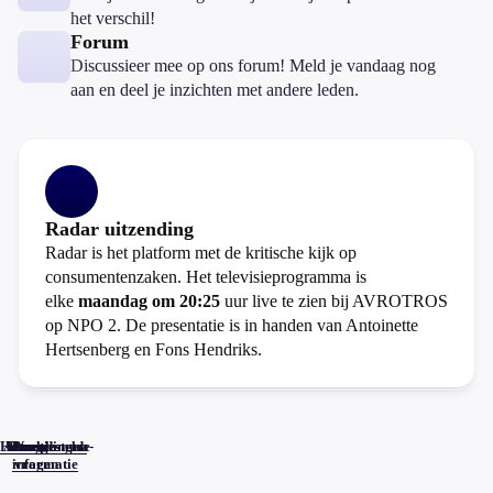
het verschil!
Forum
Discussieer mee op ons forum! Meld je vandaag nog
aan en deel je inzichten met andere leden.
Radar uitzending
Radar is het platform met de kritische kijk op
consumentenzaken. Het televisieprogramma is
elke
maandag om 20:25
uur live te zien bij AVROTROS
op NPO 2. De presentatie is in handen van Antoinette
Hertsenberg en Fons Hendriks.
Home
Actueel
Uitzendingen
Reacties
Programma-
Veelgestelde
informatie
vragen