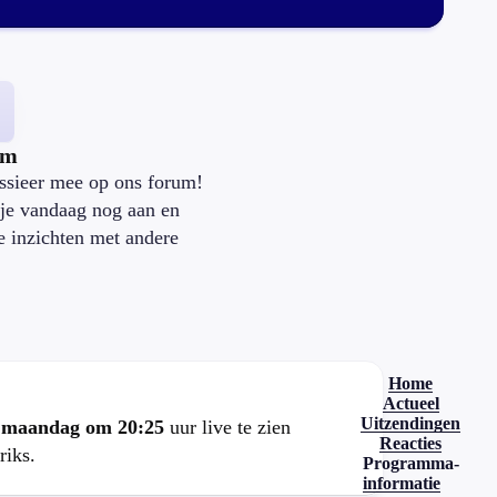
um
ssieer mee op ons forum!
je vandaag nog aan en
je inzichten met andere
.
Home
Actueel
Uitzendingen
e
maandag om 20:25
uur live te zien
Reacties
riks.
Programma-
informatie