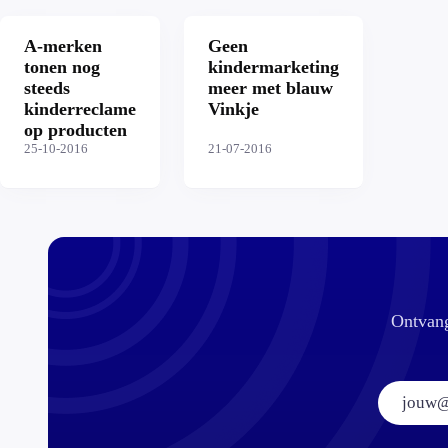
A-merken
Geen
tonen nog
kindermarketing
steeds
meer met blauw
kinderreclame
Vinkje
op producten
25-10-2016
21-07-2016
Ontvang