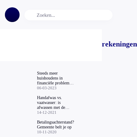
rekeningen
Steeds meer
huishoudens in
financiële problemen
door stijgende kosten
06-03-2023
Handafwas vs.
vaatwasser: is
afwassen met de
hand écht
14-12-2021
goedkoper?
Betalingsachterstand?
Gemeente belt je op
10-11-2020