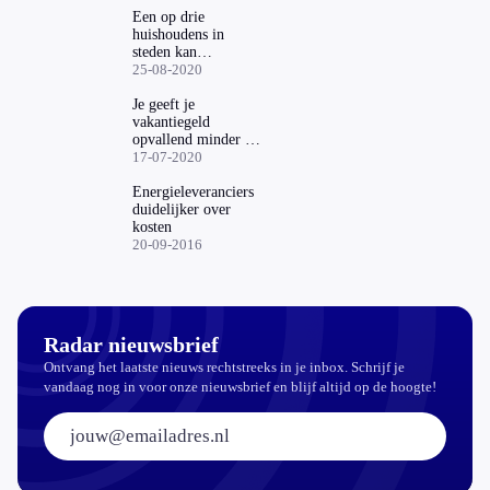
Een op drie
huishoudens in
steden kan
rekeningen moeilijk
25-08-2020
betalen
Je geeft je
vakantiegeld
opvallend minder uit
aan vakantie
17-07-2020
Energieleveranciers
duidelijker over
kosten
20-09-2016
Radar nieuwsbrief
Ontvang het laatste nieuws rechtstreeks in je inbox. Schrijf je
vandaag nog in voor onze nieuwsbrief en blijf altijd op de hoogte!
E-mailadres: