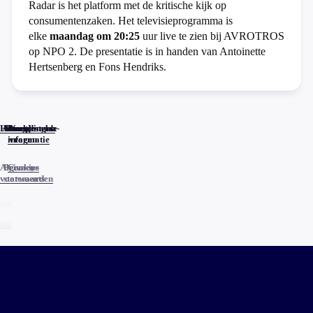
Radar is het platform met de kritische kijk op
consumentenzaken. Het televisieprogramma is
elke
maandag om 20:25
uur live te zien bij AVROTROS
op NPO 2. De presentatie is in handen van Antoinette
Hertsenberg en Fons Hendriks.
Home
Actueel
Uitzendingen
Reacties
Programma-
Veelgestelde
informatie
vragen
Algemene
Privacy
Cookies
voorwaarden
statements