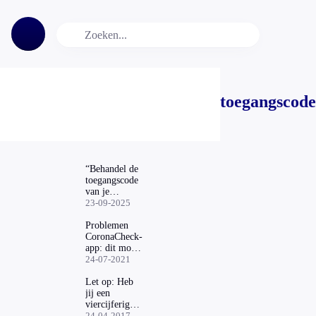
toegangscode
“Behandel de
toegangscode
van je
telefoon
23-09-2025
hetzelfde als
die van je
Problemen
bankpas”
CoronaCheck-
app: dit moet
je weten
24-07-2021
Let op: Heb
jij een
viercijferige
pincode op je
24-04-2017