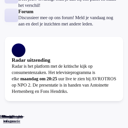
het verschil!
Forum
Discussieer mee op ons forum! Meld je vandaag nog
aan en deel je inzichten met andere leden.
Radar uitzending
Radar is het platform met de kritische kijk op
consumentenzaken. Het televisieprogramma is
elke
maandag om 20:25
uur live te zien bij AVROTROS
op NPO 2. De presentatie is in handen van Antoinette
Hertsenberg en Fons Hendriks.
Home
Actueel
Uitzendingen
Reacties
Programma-
Veelgestelde
informatie
vragen