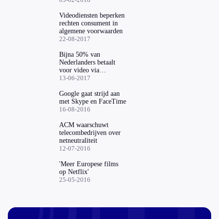
Videodiensten beperken
rechten consument in
algemene voorwaarden
22-08-2017
Bijna 50% van
Nederlanders betaalt
voor video via
internetdienst
13-06-2017
Google gaat strijd aan
met Skype en FaceTime
16-08-2016
ACM waarschuwt
telecombedrijven over
netneutraliteit
12-07-2016
'Meer Europese films
op Netflix'
25-05-2016