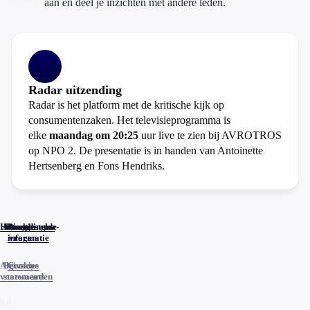
aan en deel je inzichten met andere leden.
Radar uitzending
Radar is het platform met de kritische kijk op
consumentenzaken. Het televisieprogramma is
elke
maandag om 20:25
uur live te zien bij AVROTROS
op NPO 2. De presentatie is in handen van Antoinette
Hertsenberg en Fons Hendriks.
Home
Actueel
Uitzendingen
Reacties
Programma-
Veelgestelde
informatie
vragen
Algemene
Privacy
Cookies
voorwaarden
statements