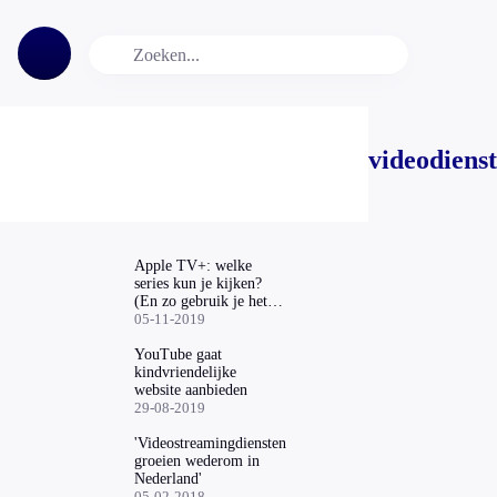
videodienst
Apple TV+: welke
series kun je kijken?
(En zo gebruik je het
tijdelijk gratis)
05-11-2019
YouTube gaat
kindvriendelijke
website aanbieden
29-08-2019
'Videostreamingdiensten
groeien wederom in
Nederland'
05-02-2018