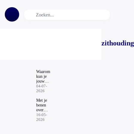
zithouding
Waarom
kun je
jouw
telefoon
04-07-
beter niet
2026
meenemen
naar de
Met je
WC?
benen
over
elkaar
16-05-
zitten:
2026
onschuldig
of slecht
idee?