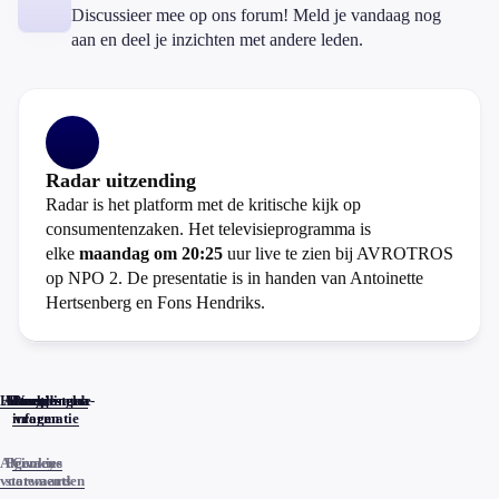
Discussieer mee op ons forum! Meld je vandaag nog
aan en deel je inzichten met andere leden.
Radar uitzending
Radar is het platform met de kritische kijk op
consumentenzaken. Het televisieprogramma is
elke
maandag om 20:25
uur live te zien bij AVROTROS
op NPO 2. De presentatie is in handen van Antoinette
Hertsenberg en Fons Hendriks.
Home
Actueel
Uitzendingen
Reacties
Programma-
Veelgestelde
informatie
vragen
Algemene
Privacy
Cookies
voorwaarden
statements