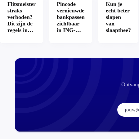
Flitsmeister
Pincode
Kun je
straks
vernieuwde
echt beter
verboden?
bankpassen
slapen
Dit zijn de
zichtbaar
van
regels in
in ING-
slaapthee?
Nederland
app: is dat
en het
wel veilig?
buitenland
Ontvang