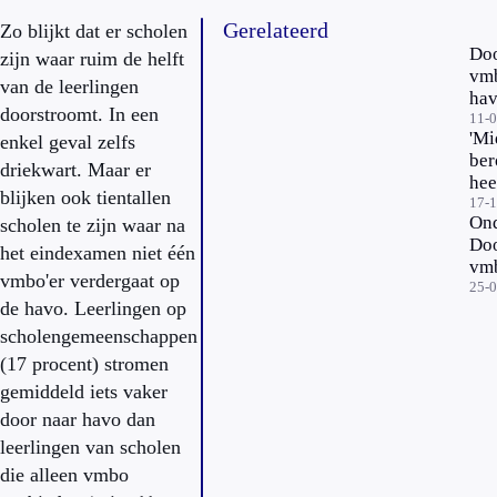
Gerelateerd
Zo blijkt dat er scholen
Doo
zijn waar ruim de helft
vmb
van de leerlingen
hav
doorstroomt. In een
ver
11-
'Mi
enkel geval zelfs
ber
driekwart. Maar er
hee
blijken ook tientallen
nod
17-
Ond
scholen te zijn waar na
Do
het eindexamen niet één
vmb
vmbo'er verdergaat op
hav
25-
de havo. Leerlingen op
bet
scholengemeenschappen
(17 procent) stromen
gemiddeld iets vaker
door naar havo dan
leerlingen van scholen
die alleen vmbo