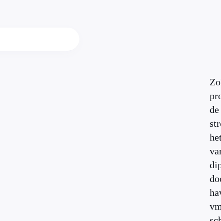
Zo
pr
de
st
he
va
di
do
ha
vm
sc