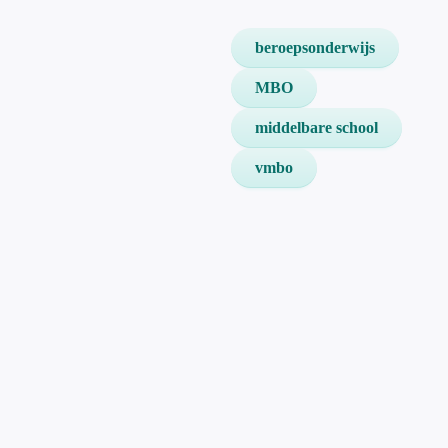
beroepsonderwijs
MBO
middelbare school
vmbo