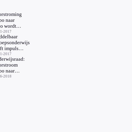
rstroming
o naar
o wordt
soepeld
01-2017
ddelbaar
oepsonderwijs
ft impuls
ig'
11-2017
erwijsraad:
orstroom
o naar
o moet
06-2018
er