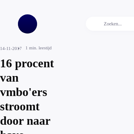
1
min. leestijd
14-11-2017
16 procent
van
vmbo'ers
stroomt
door naar