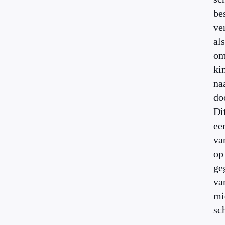
be
ve
als
om
ki
na
do
Dit
ee
va
op
ge
va
mi
sc