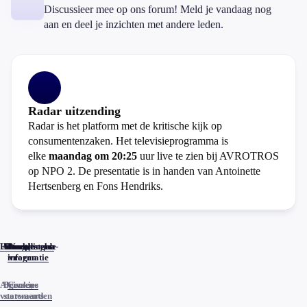
Discussieer mee op ons forum! Meld je vandaag nog
aan en deel je inzichten met andere leden.
Radar uitzending
Radar is het platform met de kritische kijk op
consumentenzaken. Het televisieprogramma is
elke
maandag om 20:25
uur live te zien bij AVROTROS
op NPO 2. De presentatie is in handen van Antoinette
Hertsenberg en Fons Hendriks.
Home
Actueel
Uitzendingen
Reacties
Programma-
Veelgestelde
informatie
vragen
Algemene
Privacy
Cookies
voorwaarden
statements