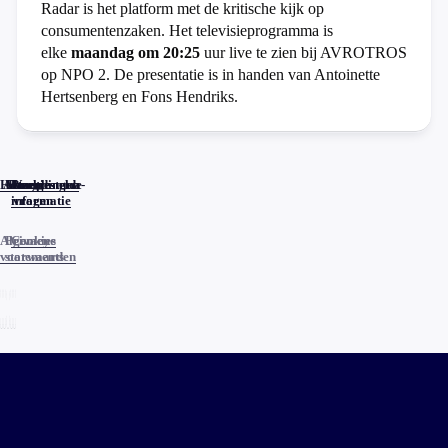
Radar is het platform met de kritische kijk op
consumentenzaken. Het televisieprogramma is
elke
maandag om 20:25
uur live te zien bij AVROTROS
op NPO 2. De presentatie is in handen van Antoinette
Hertsenberg en Fons Hendriks.
Home
Actueel
Uitzendingen
Reacties
Programma-
Veelgestelde
informatie
vragen
Algemene
Privacy
Cookies
voorwaarden
statements