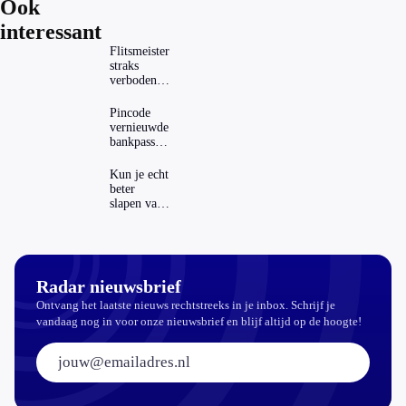
Ook
interessant
Flitsmeister
straks
verboden?
Dit zijn de
regels in
Pincode
Nederland
vernieuwde
en het
bankpassen
buitenland
zichtbaar in
ING-app:
Kun je echt
is dat wel
beter
veilig?
slapen van
slaapthee?
Radar nieuwsbrief
Ontvang het laatste nieuws rechtstreeks in je inbox. Schrijf je
vandaag nog in voor onze nieuwsbrief en blijf altijd op de hoogte!
E-mailadres: