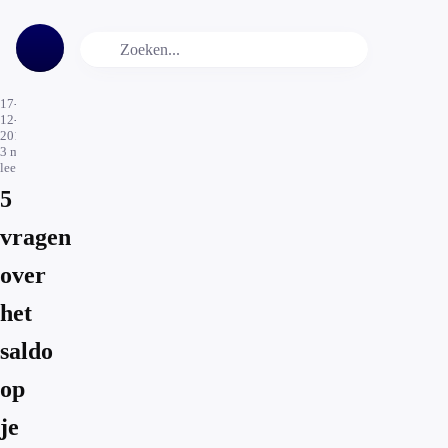
17-
12-
2015
3
min.
leestijd
5
vragen
over
het
saldo
op
je