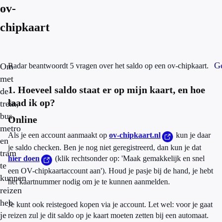
ov-
chipkaart
Ge
Om
Radar beantwoordt 5 vragen over het saldo op een ov-chipkaart.
met
1. Hoeveel saldo staat er op mijn kaart, en hoe
de
laad ik op?
trein,
bus,
Online
metro
Als je een account aanmaakt op
ov-chipkaart.nl
kun je daar
en
je saldo checken. Ben je nog niet geregistreerd, dan kun je dat
tram
hier doen
(klik rechtsonder op: 'Maak gemakkelijk en snel
te
een OV-chipkaartaccount aan'). Houd je pasje bij de hand, je hebt
kunnen
het kaartnummer nodig om je te kunnen aanmelden.
reizen
heb
Je kunt ook reistegoed kopen via je account. Let wel: voor je gaat
je
reizen zul je dit saldo op je kaart moeten zetten bij een automaat.