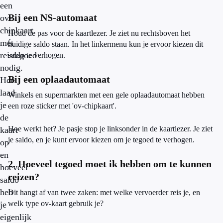
een
Bij een NS-automaat
ov-
chipkaart
Houd de pas voor de kaartlezer. Je ziet nu rechtsboven het
mét
huidige saldo staan. In het linkermenu kun je ervoor kiezen dit
reistegoed
saldo te verhogen.
nodig.
Bij een oplaadautomaat
Hoe
laad
Winkels en supermarkten met een gele oplaadautomaat hebben
je
een roze sticker met 'ov-chipkaart'.
de
Hoe werkt het? Je pasje stop je linksonder in de kaartlezer. Je ziet
kaart
je saldo, en je kunt ervoor kiezen om je tegoed te verhogen.
op
en
2. Hoeveel tegoed moet ik hebben om te kunnen
hoeveel
reizen?
saldo
heb
Dit hangt af van twee zaken: met welke vervoerder reis je, en
welk type ov-kaart gebruik je?
je
eigenlijk