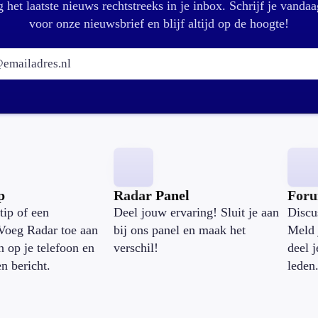
 het laatste nieuws rechtstreeks in je inbox. Schrijf je vandaa
voor onze nieuwsbrief en blijf altijd op de hoogte!
E-mailadres:
p
Radar Panel
For
tip of een
Deel jouw ervaring! Sluit je aan
Discu
Voeg Radar toe aan
bij ons panel en maak het
Meld 
n op je telefoon en
verschil!
deel 
en bericht.
leden