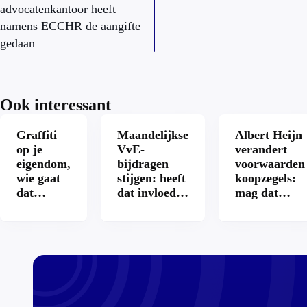
advocatenkantoor heeft
namens ECCHR de aangifte
gedaan
Ook interessant
Graffiti
Maandelijkse
Albert Heijn
op je
VvE-
verandert
eigendom,
bijdragen
voorwaarden
wie gaat
stijgen: heeft
koopzegels:
dat
dat invloed
mag dat
betalen?
op je
zomaar?
hypotheek?