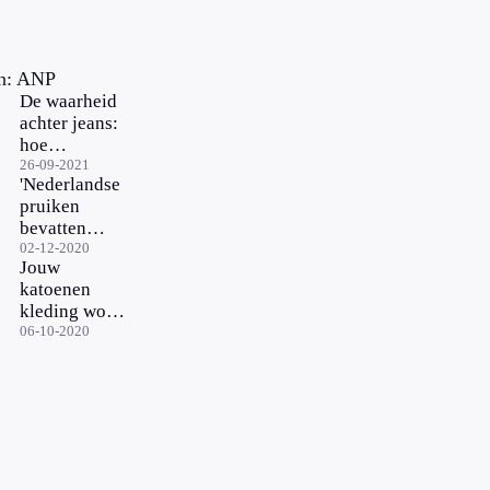
n: ANP
De waarheid
achter jeans:
hoe
verantwoord
26-09-2021
'Nederlandse
is jouw
pruiken
favoriete
bevatten
broek?
mogelijk
02-12-2020
Jouw
haar van
katoenen
Oeigoeren
kleding wordt
uit
gemaakt voor
06-10-2020
strafkampen'
een
hongerloontje