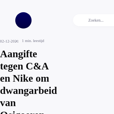
1
min. leestijd
02-12-2021
Aangifte
tegen C&A
en Nike om
dwangarbeid
van