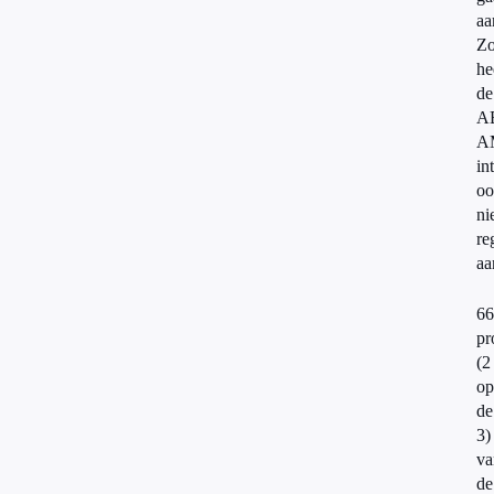
aa
Z
he
de
A
A
in
oo
ni
re
aa
66
pr
(2
op
de
3)
va
de