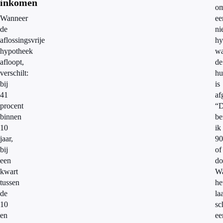
inkomen
o
Wanneer
ee
de
ni
aflossingsvrije
hy
hypotheek
wa
afloopt,
de
verschilt:
hu
bij
is
41
af
procent
“
binnen
be
10
ik
jaar,
90
bij
of
een
do
kwart
Wa
tussen
he
de
la
10
sc
en
ee