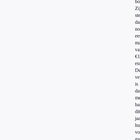
bo
Zi
st
da
no
ee
m
va
€1
eu
D
ve
is
da
me
ba
dit
ja
hu
vo
ga