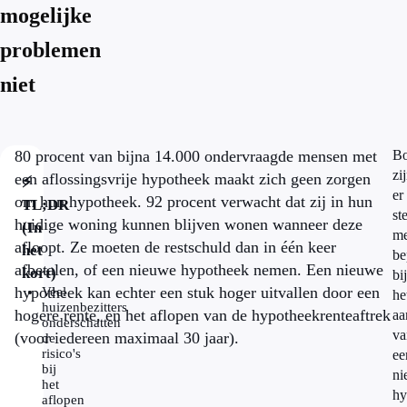
mogelijke
problemen
niet
80 procent van bijna 14.000 ondervraagde mensen met
Bo
zi
een aflossingsvrije hypotheek maakt zich geen zorgen
⚡
er
om hun hypotheek. 92 procent verwacht dat zij in hun
TL;DR
st
huidige woning kunnen blijven wonen wanneer deze
(In
me
afloopt. Ze moeten de restschuld dan in één keer
het
be
afbetalen, of een nieuwe hypotheek nemen. Een nieuwe
kort)
bij
hypotheek kan echter een stuk hoger uitvallen door een
Veel
he
huizenbezitters
hogere rente, en het aflopen van de hypotheekrenteaftrek
aa
onderschatten
va
(voor iedereen maximaal 30 jaar).
de
risico's
ee
bij
ni
het
hy
aflopen