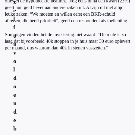
oftewel de hypotheekrenteaftrek. Nog eens bijna een kwart (23%)
z
geeft hun geld liever aan andere zaken uit. Al zijn dit niet altijd
e
leuke zaken: “We moeten en willen eerst een BKR-schuld
l
aflossen, die heeft prioriteit”, geeft een respondent als toelichting.
f
Sommigen vinden het de investering niet waard: “De rente is zo
o
laag dat bijvoorbeeld 40k stoppen in je huis maar 30 euro oplevert
n
per maand, dus waarom dan 40k in stenen vastzetten.”
v
o
l
d
o
e
n
d
e
b