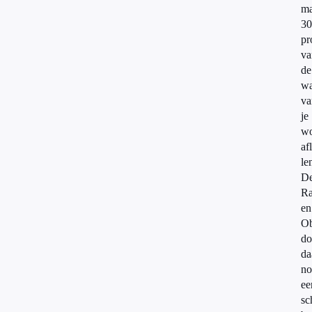
ma
30
pr
va
de
wa
va
je
wo
af
le
D
R
en
Ob
do
da
no
ee
sc