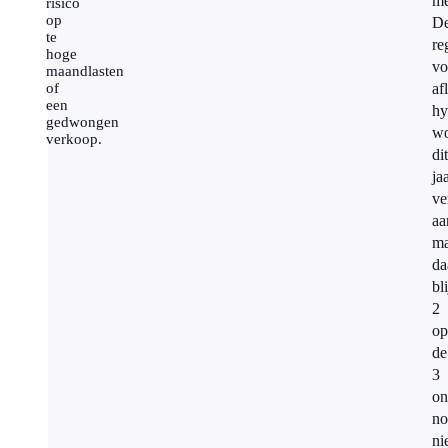
me
risico
op
D
te
re
hoge
vo
maandlasten
of
af
een
hy
gedwongen
wo
verkoop.
dit
ja
ve
aa
ma
da
bli
2
op
de
3
on
no
ni