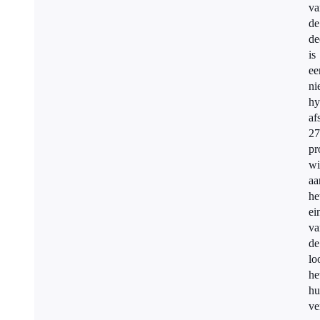
va
de
de
is
ee
ni
hy
af
27
pr
wi
aa
he
ei
va
de
lo
he
hu
ve