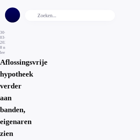
30-
03-
2026
8
min.
leestijd
Aflossingsvrije
hypotheek
verder
aan
banden,
eigenaren
zien