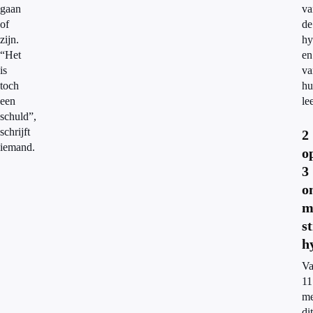
gaan
va
of
de
zijn.
hy
“Het
en
is
v
toch
hu
een
lee
schuld”,
schrijft
2
iemand.
o
3
o
m
s
h
Va
11
me
dit