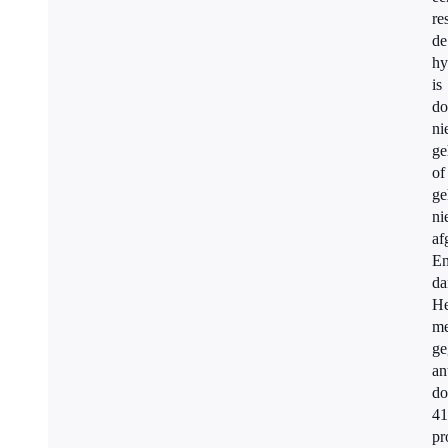
re
de
hy
is
do
ni
ge
of
ge
ni
af
E
da
He
me
ge
an
do
41
pr