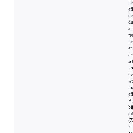
he
af
de
du
al
re
be
en
de
sc
vo
de
wo
ni
af
Bi
bi
dr
(7
is