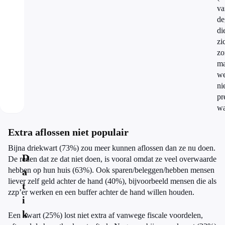
va
de
di
zi
zo
ma
we
ni
pr
wa
Extra aflossen niet populair
Bijna driekwart (73%) zou meer kunnen aflossen dan ze nu doen.
D
De reden dat ze dat niet doen, is vooral omdat ze veel overwaarde
hebben op hun huis (63%). Ook sparen/beleggen/hebben mensen
a
liever zelf geld achter de hand (40%), bijvoorbeeld mensen die als
t
zzp’er werken en een buffer achter de hand willen houden.
i
k
Een kwart (25%) lost niet extra af vanwege fiscale voordelen,