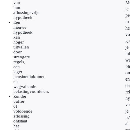
M
van
hun
je
aflossingsvrije
pe
hypotheek.
in
Een
nieuwe
he
hypotheek
vo
kan
ga
hoger
uitvallen
je
door
in
strengere
wa
regels,
bl
een
lager
om
pensioeninkomen
en
en
da
wegvallende
belastingvoordelen.
re
Zonder
hy
buffer
va
of
je
voldoende
aflossing
57
ontstaat
al
het