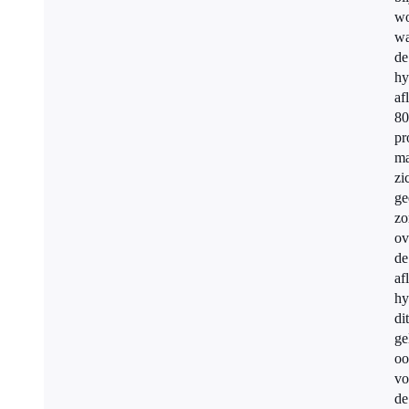
w
wa
de
hy
af
80
pr
ma
zi
ge
zo
ov
de
af
hy
dit
ge
oo
vo
de