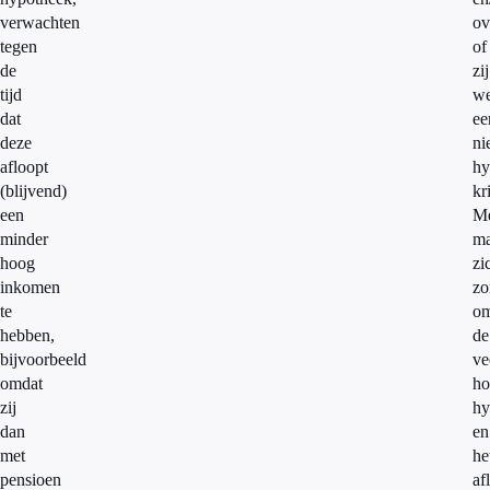
verwachten
ov
tegen
of
de
zij
tijd
we
dat
ee
deze
ni
afloopt
hy
(blijvend)
kr
een
M
minder
m
hoog
zi
inkomen
zo
te
o
hebben,
de
bijvoorbeeld
ve
omdat
ho
zij
hy
dan
en
met
he
pensioen
af