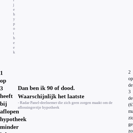
j
e
h
y
p
o
t
h
e
e
k
1
2
op
op
de
Dan ben ik 90 of dood.
3
3
heeft
Waarschijnlijk het laatste
de
bij
- Radar Panel-deelnemer die zich geen zorgen maakt om de
(6
aflossingsvrije hypotheek
aflopen
m
zi
hypotheek
ge
minder
zo