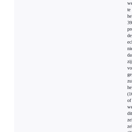
we
te
he
39
pr
de
ec
ni
da
zij
vo
ge
zu
he
(1
of
we
dit
ze
ze