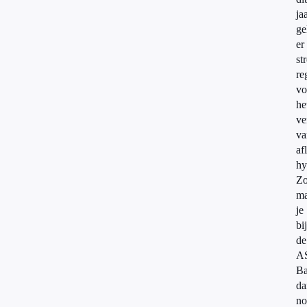
ja
ge
er
st
re
vo
he
ve
va
af
hy
Z
m
je
bij
de
A
B
da
no