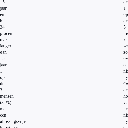
15
de
jaar
1
en
op
bij
de
34
5
procent
ma
over
zi
langer
we
dan
zo
15
ov
jaar.
ee
1
ni
op
hy
de
Ov
3
de
mensen
ho
(31%)
va
met
he
een
ni
aflossingsvrije
hy
hypotheek,
en