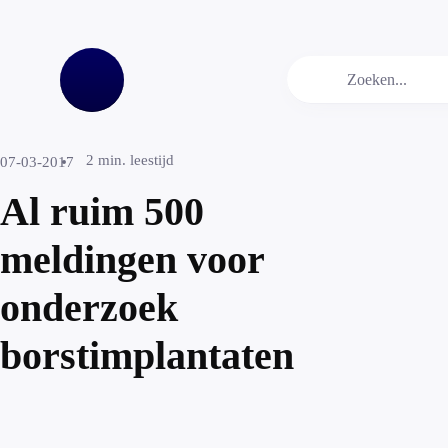
2
min. leestijd
07-03-2017
Al ruim 500
meldingen voor
onderzoek
borstimplantaten