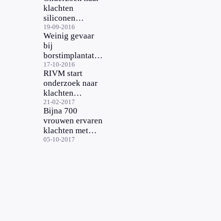
klachten
siliconen
borstimplantaten
19-09-2016
Weinig gevaar
bij
borstimplantaten
Silimed
17-10-2016
RIVM start
onderzoek naar
klachten
borstimplantaten
21-02-2017
Bijna 700
vrouwen ervaren
klachten met
siliconen
05-10-2017
borstimplantaten