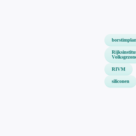
borstimplan
Rijksinstit
Volksgezon
RIVM
siliconen