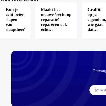
Kun je
Maakt het
Graffiti
echt beter
nieuwe ‘recht op
op je
slapen
reparatie’
eigendom
van
repareren ook
wie gaat
slaapthee?
echt
dat
aantrekkelijker?
betalen?
Ontvang