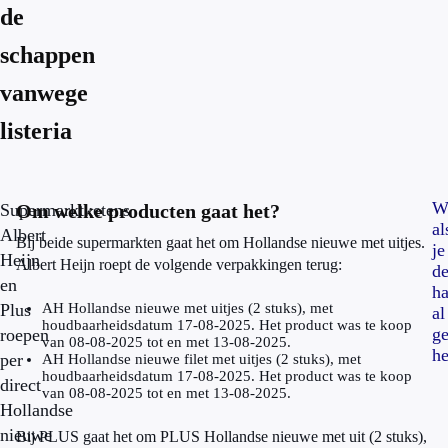
de
schappen
vanwege
listeria
W
Supermarktketens
Om welke producten gaat het?
al
Albert
Bij beide supermarkten gaat het om Hollandse nieuwe met uitjes.
je
Heijn
Albert Heijn roept de volgende verpakkingen terug:
d
en
ha
Plus
AH Hollandse nieuwe met uitjes (2 stuks), met
al
houdbaarheidsdatum 17-08-2025. Het product was te koop
ge
roepen
van 08-08-2025 tot en met 13-08-2025.
he
per
AH Hollandse nieuwe filet met uitjes (2 stuks), met
houdbaarheidsdatum 17-08-2025. Het product was te koop
direct
van 08-08-2025 tot en met 13-08-2025.
Hollandse
nieuwe
Bij PLUS gaat het om PLUS Hollandse nieuwe met uit (2 stuks),