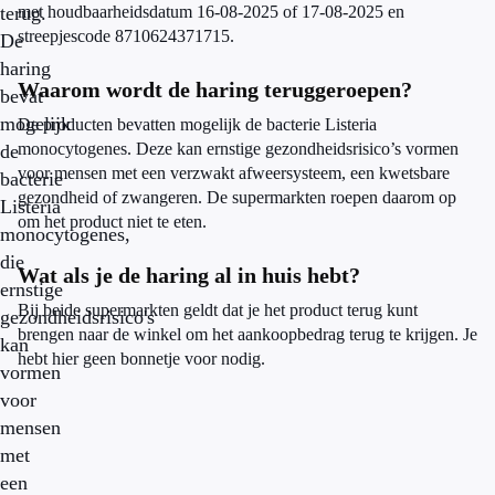
terug.
met houdbaarheidsdatum 16-08-2025 of 17-08-2025 en
streepjescode 8710624371715.
De
haring
Waarom wordt de haring teruggeroepen?
bevat
mogelijk
De producten bevatten mogelijk de bacterie Listeria
monocytogenes. Deze kan ernstige gezondheidsrisico’s vormen
de
voor mensen met een verzwakt afweersysteem, een kwetsbare
bacterie
gezondheid of zwangeren. De supermarkten roepen daarom op
Listeria
om het product niet te eten.
monocytogenes,
die
Wat als je de haring al in huis hebt?
ernstige
Bij beide supermarkten geldt dat je het product terug kunt
gezondheidsrisico's
brengen naar de winkel om het aankoopbedrag terug te krijgen. Je
kan
hebt hier geen bonnetje voor nodig.
vormen
voor
mensen
met
een