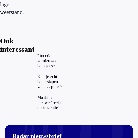
lage
weerstand.
Ook
interessant
Pincode
vernieuwde
bankpassen
zichtbaar in
ING-app: is dat
Kun je echt
wel veilig?
beter slapen
van slaapthee?
Maakt het
nieuwe ‘recht
op reparatie’
repareren ook
echt
aantrekkelijker?
Radar nieuwsbrief