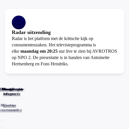
Radar uitzending
Radar is het platform met de kritische kijk op
consumentenzaken. Het televisieprogramma is
elke
maandag om 20:25
uur live te zien bij AVROTROS
op NPO 2. De presentatie is in handen van Antoinette
Hertsenberg en Fons Hendriks.
Home
Actueel
Uitzendingen
Reacties
Programma-
Veelgestelde
informatie
vragen
Algemene
Privacy
Cookies
voorwaarden
statements