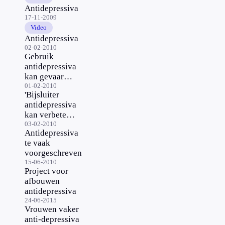
Antidepressiva
17-11-2009
Video
Antidepressiva
02-02-2010
Gebruik
antidepressiva
kan gevaar
opleveren
01-02-2010
'Bijsluiter
antidepressiva
kan verbeterd
worden'
03-02-2010
Antidepressiva
te vaak
voorgeschreven
15-06-2010
Project voor
afbouwen
antidepressiva
24-06-2015
Vrouwen vaker
anti-depressiva