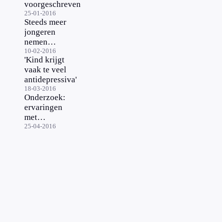
voorgeschreven
25-01-2016
Steeds meer
jongeren
nemen
antidepressiva
10-02-2016
'Kind krijgt
vaak te veel
antidepressiva'
18-03-2016
Onderzoek:
ervaringen
met
antidepressiva
25-04-2016