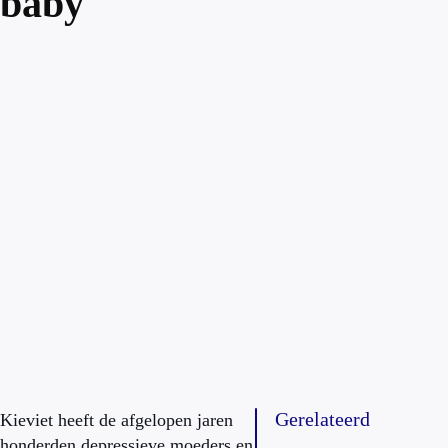
baby
Gerelateerd
Kieviet heeft de afgelopen jaren
honderden depressieve moeders en