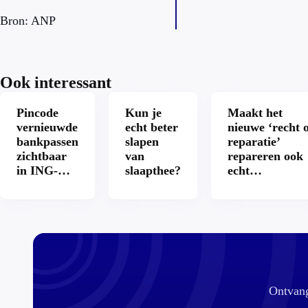
Bron: ANP
Ook interessant
Pincode
Kun je
Maakt het
vernieuwde
echt beter
nieuwe ‘recht 
bankpassen
slapen
reparatie’
zichtbaar
van
repareren ook
in ING-
slaapthee?
echt
app: is dat
aantrekkelijke
wel veilig?
Ontvang