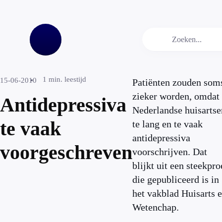
1
min. leestijd
15-06-2010
Patiënten zouden som
zieker worden, omdat
Antidepressiva
Nederlandse huisartse
te vaak
te lang en te vaak
antidepressiva
voorgeschreven
voorschrijven. Dat
blijkt uit een steekpro
die gepubliceerd is in
het vakblad Huisarts 
Wetenchap.