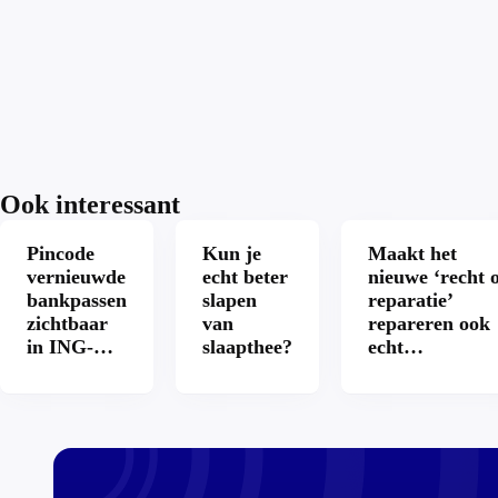
Ook interessant
Pincode
Kun je
Maakt het
vernieuwde
echt beter
nieuwe ‘recht 
bankpassen
slapen
reparatie’
zichtbaar
van
repareren ook
in ING-
slaapthee?
echt
app: is dat
aantrekkelijke
wel veilig?