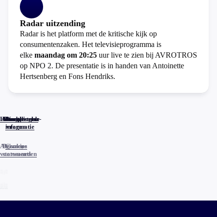
Radar uitzending
Radar is het platform met de kritische kijk op
consumentenzaken. Het televisieprogramma is
elke
maandag om 20:25
uur live te zien bij AVROTROS
op NPO 2. De presentatie is in handen van Antoinette
Hertsenberg en Fons Hendriks.
Home
Actueel
Uitzendingen
Reacties
Programma-
Veelgestelde
informatie
vragen
Algemene
Privacy
Cookies
voorwaarden
statements