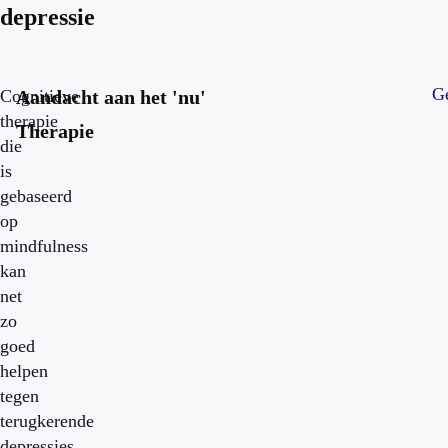
depressie
Ge
Cognitieve
Aandacht aan het 'nu'
therapie
Therapie
die
is
gebaseerd
op
mindfulness
kan
net
zo
goed
helpen
tegen
terugkerende
depressies