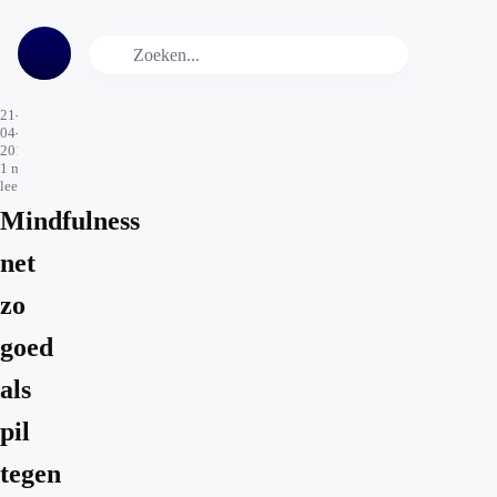
21-
04-
2015
1
min.
leestijd
Mindfulness
net
zo
goed
als
pil
tegen