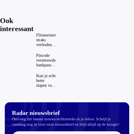
Ook
interessant
Flitsmeister
straks
verboden?
Dit zijn de
regels in
Pincode
Nederland
vernieuwde
en het
bankpassen
buitenland
zichtbaar in
ING-app:
Kun je echt
is dat wel
beter
veilig?
slapen van
slaapthee?
Radar nieuwsbrief
Ontvang het laatste nieuws rechtstreeks in je inbox. Schrijf je
vandaag nog in voor onze nieuwsbrief en blijf altijd op de hoogte!
E-mailadres: