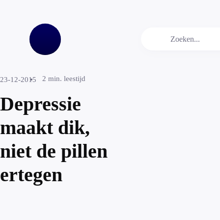
2
min. leestijd
23-12-2015
Depressie
maakt dik,
niet de pillen
ertegen