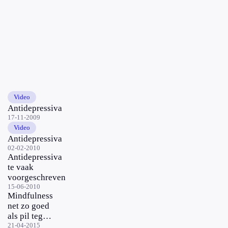
Video
Antidepressiva
17-11-2009
Video
Antidepressiva
02-02-2010
Antidepressiva
te vaak
voorgeschreven
15-06-2010
Mindfulness
net zo goed
als pil tegen
depressie
21-04-2015