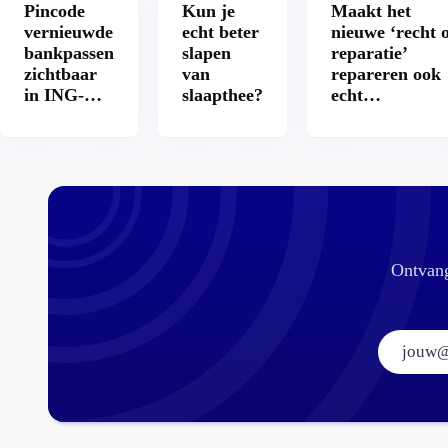
Pincode
Kun je
Maakt het
vernieuwde
echt beter
nieuwe ‘recht 
bankpassen
slapen
reparatie’
zichtbaar
van
repareren ook
in ING-
slaapthee?
echt
app: is dat
aantrekkelijke
wel veilig?
Ontvang