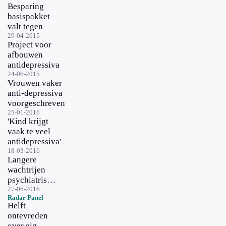
Besparing
basispakket
valt tegen
29-04-2015
Project voor
afbouwen
antidepressiva
24-06-2015
Vrouwen vaker
anti-depressiva
voorgeschreven
25-01-2016
'Kind krijgt
vaak te veel
antidepressiva'
18-03-2016
Langere
wachtrijen
psychiatrisch
patiënten
27-06-2016
Radar Panel
Helft
ontevreden
over eigen