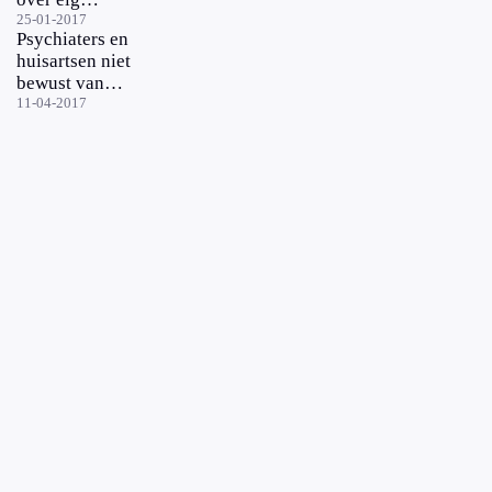
gewicht
25-01-2017
Psychiaters en
huisartsen niet
bewust van
bijwerkingen
11-04-2017
antipsychotica