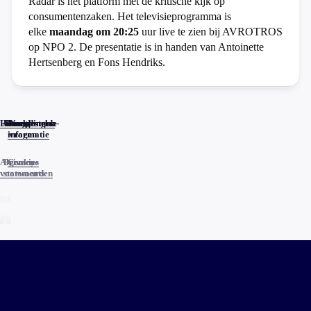
Radar is het platform met de kritische kijk op
consumentenzaken. Het televisieprogramma is
elke
maandag om 20:25
uur live te zien bij AVROTROS
op NPO 2. De presentatie is in handen van Antoinette
Hertsenberg en Fons Hendriks.
Home
Actueel
Uitzendingen
Reacties
Programma-
Veelgestelde
informatie
vragen
Algemene
Privacy
Cookies
voorwaarden
statements