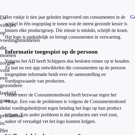
Ge
De
Het vinkje is tien jaar geleden ingevoerd om consumenten in de
winkel in één oogopslag te tonen wat de meest gezonde keuze is
vinkjes
binnen elke productgroep. Die missie is mislukt, schrijft de krant.
op
Het logo is onduidelijk en brengt consumenten in verwarring.
voedingsmiddelen
die
Informatie toegespist op de persoon
moeten
Volgens het AD heeft Schippers dus besloten ermee op te houden.
zorgen
Ze laat nu een app ontwikkelen die consumenten op de persoon
voor
toegespitste informatie beidt over de samenstelling en
een
voedingswaarde van producten.
gezondere
leefstijl,
Onder meer de Consumentenbond heeft bezwaar tegen het
gaan
Vinkje. Een van de problemen is volgens de Consumentenbond
de
dat voedingsbedrijven tegen betaling het logo op hun product
krijgen. Een ander probleem is dat producten met veel zout,
prullenbak
suiker of verzadigd vet het logo kunnen krijgen.
in.
Het