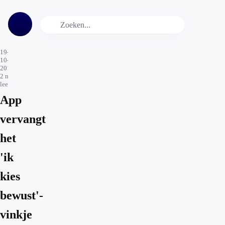
19-
10-
2016
2
min.
leestijd
App
vervangt
het
'ik
kies
bewust'-
vinkje