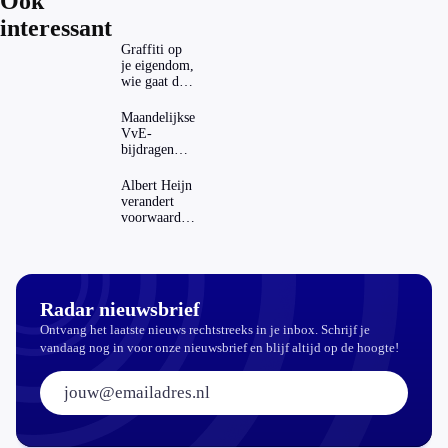
Ook
interessant
Graffiti op
je eigendom,
wie gaat dat
betalen?
Maandelijkse
VvE-
bijdragen
stijgen: heeft
dat invloed
Albert Heijn
op je
verandert
hypotheek?
voorwaarden
koopzegels:
mag dat
zomaar?
Radar nieuwsbrief
Ontvang het laatste nieuws rechtstreeks in je inbox. Schrijf je
vandaag nog in voor onze nieuwsbrief en blijf altijd op de hoogte!
E-mailadres: