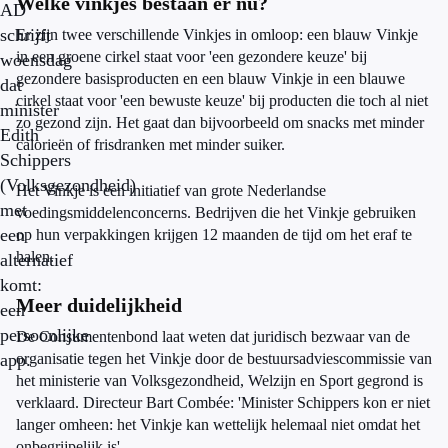
Welke vinkjes bestaan er nu?
AD
schrijft
Er zijn twee verschillende Vinkjes in omloop: een blauw Vinkje
in een groene cirkel staat voor 'een gezondere keuze' bij
woensdag
gezondere basisproducten en een blauw Vinkje in een blauwe
dat
cirkel staat voor 'een bewuste keuze' bij producten die toch al niet
minister
zo gezond zijn. Het gaat dan bijvoorbeeld om snacks met minder
Edith
calorieën of frisdranken met minder suiker.
Schippers
(Volksgezondheid)
Het Vinkje is een initiatief van grote Nederlandse
met
voedingsmiddelenconcerns. Bedrijven die het Vinkje gebruiken
een
op hun verpakkingen krijgen 12 maanden de tijd om het eraf te
halen.
alternatief
komt:
Meer duidelijkheid
een
persoonlijke
De Consumentenbond laat weten dat juridisch bezwaar van de
app.
organisatie tegen het Vinkje door de bestuursadviescommissie van
het ministerie van Volksgezondheid, Welzijn en Sport gegrond is
verklaard. Directeur Bart Combée: 'Minister Schippers kon er niet
langer omheen: het Vinkje kan wettelijk helemaal niet omdat het
onbegrijpelijk is'.