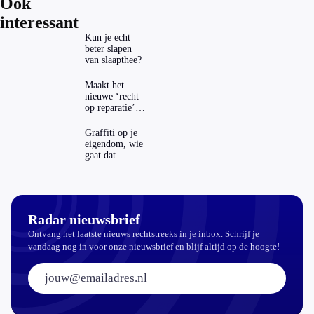
Ook
interessant
Kun je echt
beter slapen
van slaapthee?
Maakt het
nieuwe ‘recht
op reparatie’
repareren ook
echt
Graffiti op je
aantrekkelijker?
eigendom, wie
gaat dat
betalen?
Radar nieuwsbrief
Ontvang het laatste nieuws rechtstreeks in je inbox. Schrijf je
vandaag nog in voor onze nieuwsbrief en blijf altijd op de hoogte!
E-mailadres: