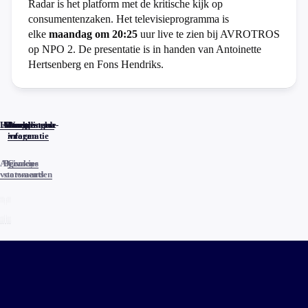
Radar is het platform met de kritische kijk op
consumentenzaken. Het televisieprogramma is
elke
maandag om 20:25
uur live te zien bij AVROTROS
op NPO 2. De presentatie is in handen van Antoinette
Hertsenberg en Fons Hendriks.
Home
Actueel
Uitzendingen
Reacties
Programma-
Veelgestelde
informatie
vragen
Algemene
Privacy
Cookies
voorwaarden
statements