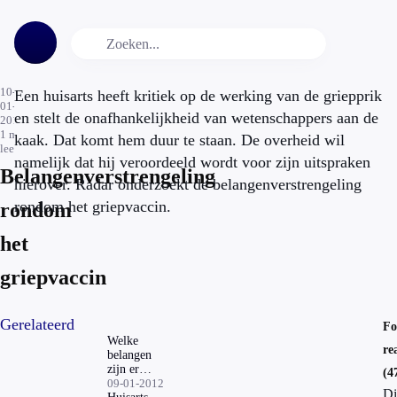
10-
Een huisarts heeft kritiek op de werking van de griepprik
01-
en stelt de onafhankelijkheid van wetenschappers aan de
2012
1
min.
kaak. Dat komt hem duur te staan. De overheid wil
leestijd
namelijk dat hij veroordeeld wordt voor zijn uitspraken
Belangenverstrengeling
hierover. Radar onderzoekt de belangenverstrengeling
rondom het griepvaccin.
rondom
het
griepvaccin
Gerelateerd
F
Welke
re
belangen
zijn er
(4
precies
09-01-2012
Di