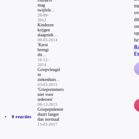
verstrengeld
Huisarts
rondom het
mag
m
griepvaccin?
twijfelen
ov
aan
26-09-
dit
objeciviteit
2012
RIVM
Kinderen
on
krijgen
op
slaapziekte
he
na
09-05-2014
griepvaccin
'Kerst
R
brengt
F
dit
jaar
16-12-
zware
2014
griep'
Griepvleugel
in
ziekenhuis
Arnhem
03-03-2015
'Griepremmers
niet voor
iedereen'
08-12-2015
Griepepidemie
duurt langer
0 reacties
dan normaal
15-03-2017