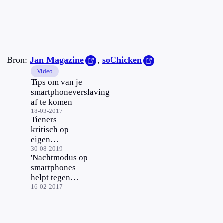
Bron:
Jan Magazine
,
soChicken
Video
Tips om van je
smartphoneverslaving
af te komen
18-03-2017
Tieners
kritisch op
eigen
schermgebruik
30-08-2019
'Nachtmodus op
smartphones
helpt tegen
slaapproblemen'
16-02-2017