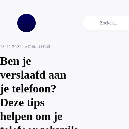
5
min. leestijd
13-12-2021
Ben je
verslaafd aan
je telefoon?
Deze tips
helpen om je