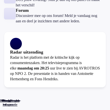
het verschil!
Forum
Discussieer mee op ons forum! Meld je vandaag nog
aan en deel je inzichten met andere leden.
Radar uitzending
Radar is het platform met de kritische kijk op
consumentenzaken. Het televisieprogramma is
elke
maandag om 20:25
uur live te zien bij AVROTROS
op NPO 2. De presentatie is in handen van Antoinette
Hertsenberg en Fons Hendriks.
Home
Actueel
Uitzendingen
Reacties
Programma-
Veelgestelde
informatie
vragen