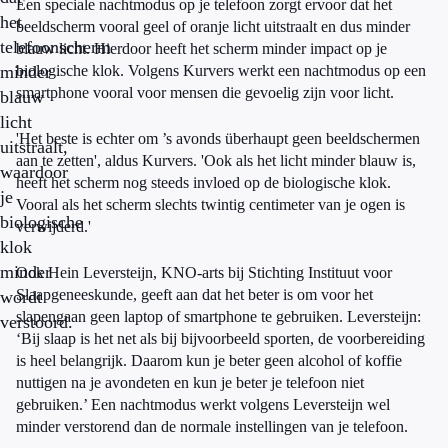
Een speciale nachtmodus op je telefoon zorgt ervoor dat het
het
beeldscherm vooral geel of oranje licht uitstraalt en dus minder
telefoonscherm
blauw licht. Hierdoor heeft het scherm minder impact op je
minder
biologische klok. Volgens Kurvers werkt een nachtmodus op een
smartphone vooral voor mensen die gevoelig zijn voor licht.
blauw
licht
'Het beste is echter om ’s avonds überhaupt geen beeldschermen
uitstraalt,
aan te zetten', aldus Kurvers. 'Ook als het licht minder blauw is,
waardoor
heeft het scherm nog steeds invloed op de biologische klok.
je
Vooral als het scherm slechts twintig centimeter van je ogen is
biologische
verwijderd.'
klok
minder
Ook Hein Leversteijn, KNO-arts bij Stichting Instituut voor
Slaapgeneeskunde, geeft aan dat het beter is om voor het
wordt
slapengaan geen laptop of smartphone te gebruiken. Leversteijn:
verstoord.
‘Bij slaap is het net als bij bijvoorbeeld sporten, de voorbereiding
is heel belangrijk. Daarom kun je beter geen alcohol of koffie
nuttigen na je avondeten en kun je beter je telefoon niet
gebruiken.’ Een nachtmodus werkt volgens Leversteijn wel
minder verstorend dan de normale instellingen van je telefoon.