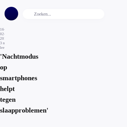
16-
02-
2017
3
min.
leestijd
'Nachtmodus
op
smartphones
helpt
tegen
slaapproblemen'