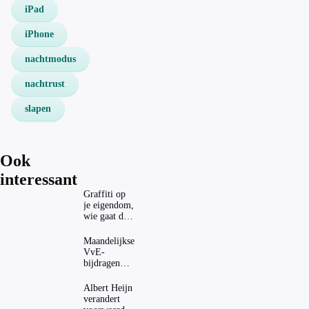
iPad
iPhone
nachtmodus
nachtrust
slapen
Ook
interessant
Graffiti op
je eigendom,
wie gaat dat
betalen?
Maandelijkse
VvE-
bijdragen
stijgen: heeft
dat invloed
Albert Heijn
op je
verandert
hypotheek?