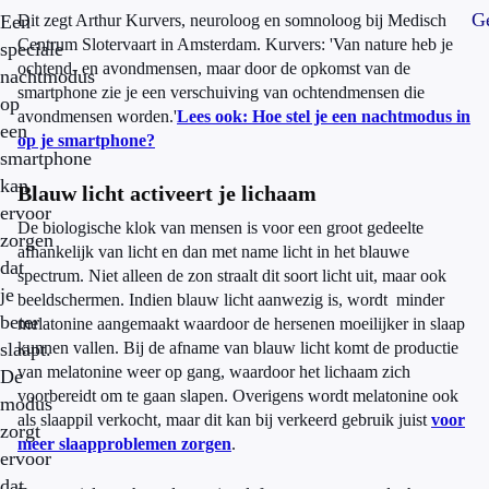
Ge
Een
Dit zegt Arthur Kurvers, neuroloog en somnoloog bij Medisch
Centrum Slotervaart in Amsterdam. Kurvers: 'Van nature heb je
speciale
ochtend- en avondmensen, maar door de opkomst van de
nachtmodus
smartphone zie je een verschuiving van ochtendmensen die
op
avondmensen worden.'
Lees ook: Hoe stel je een nachtmodus in
een
op je smartphone?
smartphone
kan
Blauw licht activeert je lichaam
ervoor
De biologische klok van mensen is voor een groot gedeelte
zorgen
afhankelijk van licht en dan met name licht in het blauwe
dat
spectrum. Niet alleen de zon straalt dit soort licht uit, maar ook
je
beeldschermen. Indien blauw licht aanwezig is, wordt minder
beter
melatonine aangemaakt waardoor de hersenen moeilijker in slaap
slaapt.
kunnen vallen. Bij de afname van blauw licht komt de productie
van melatonine weer op gang, waardoor het lichaam zich
De
voorbereidt om te gaan slapen. Overigens wordt melatonine ook
modus
als slaappil verkocht, maar dit kan bij verkeerd gebruik juist
voor
zorgt
meer slaapproblemen zorgen
.
ervoor
dat