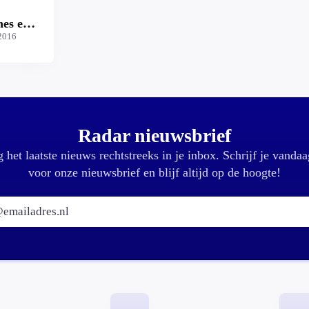
nes en
s?
2016
Radar nieuwsbrief
 het laatste nieuws rechtstreeks in je inbox. Schrijf je vandaa
voor onze nieuwsbrief en blijf altijd op de hoogte!
E-mailadres: