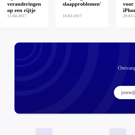
veranderingen
slaapproblemen'
voor
op een rijtje
iPho
11-04-2017
16-02-2017
iPad
29-03-
Ontvang