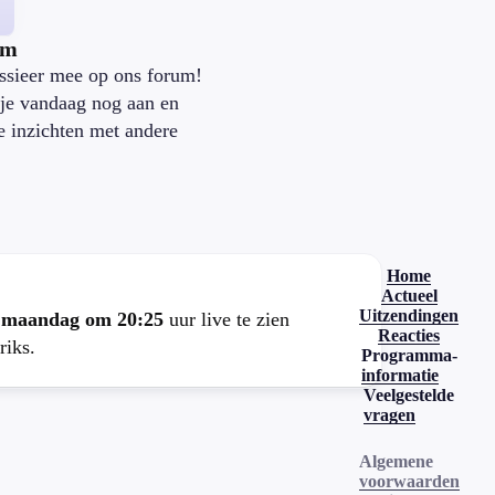
um
ssieer mee op ons forum!
je vandaag nog aan en
je inzichten met andere
.
Home
Actueel
Uitzendingen
e
maandag om 20:25
uur live te zien
Reacties
riks.
Programma-
informatie
Veelgestelde
vragen
Algemene
voorwaarden