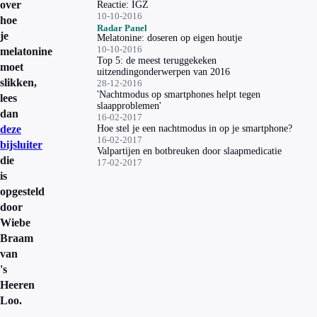
over
Reactie: IGZ
10-10-2016
hoe
Radar Panel
je
Melatonine: doseren op eigen houtje
10-10-2016
melatonine
Top 5: de meest teruggekeken
moet
uitzendingonderwerpen van 2016
slikken,
28-12-2016
'Nachtmodus op smartphones helpt tegen
lees
slaapproblemen'
dan
16-02-2017
deze
Hoe stel je een nachtmodus in op je smartphone?
16-02-2017
bijsluiter
Valpartijen en botbreuken door slaapmedicatie
die
17-02-2017
is
opgesteld
door
Wiebe
Braam
van
's
Heeren
Loo.