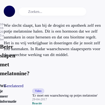
10-
Wie slecht slaapt, kan bij de drogist en apotheek zelf een
10-
potje melatonine halen. Dit is een hormoon dat we zelf
2016
5
min.
aanmaken in onze hersenen en dat ons bioritme regelt.
leestijd
Het is nu vrij verkrijgbaar in doseringen die je nooit zelf
Beter
zou aanmaken. In Radar waarschuwen slaapexperts voor
de averechtse werking van dit middel.
slapen
met
melatonine?
Gerelateerd
Wil
je
Video
'Er moet een waarschuwing op potjes melatonine'
meer
29-04-2017
informatie
Reactie