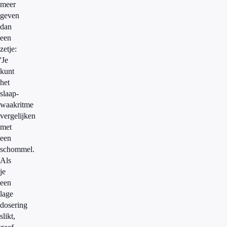
meer
geven
dan
een
zetje:
'Je
kunt
het
slaap-
waakritme
vergelijken
met
een
schommel.
Als
je
een
lage
dosering
slikt,