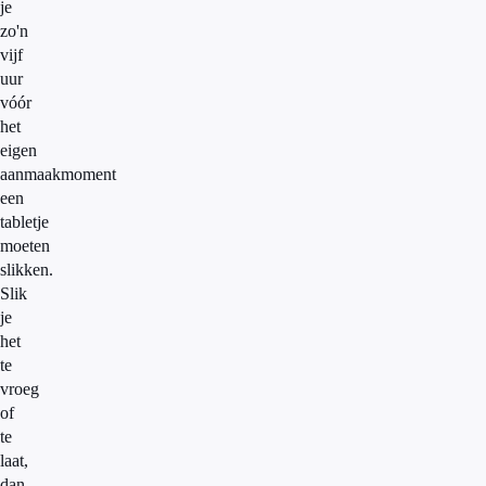
je
zo'n
vijf
uur
vóór
het
eigen
aanmaakmoment
een
tabletje
moeten
slikken.
Slik
je
het
te
vroeg
of
te
laat,
dan