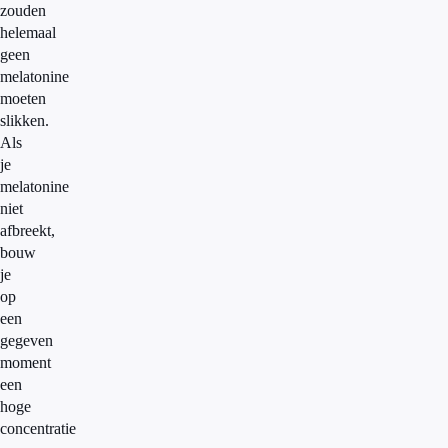
zouden
helemaal
geen
melatonine
moeten
slikken.
Als
je
melatonine
niet
afbreekt,
bouw
je
op
een
gegeven
moment
een
hoge
concentratie