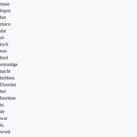
maar
lopen
het
risico
dat
ze
toch
een
heel
onrustige
nacht
hebben.
Doordat
het
bioritme
in
de
war
is,
word