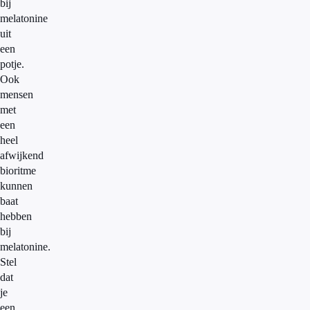
bij
melatonine
uit
een
potje.
Ook
mensen
met
een
heel
afwijkend
bioritme
kunnen
baat
hebben
bij
melatonine.
Stel
dat
je
een