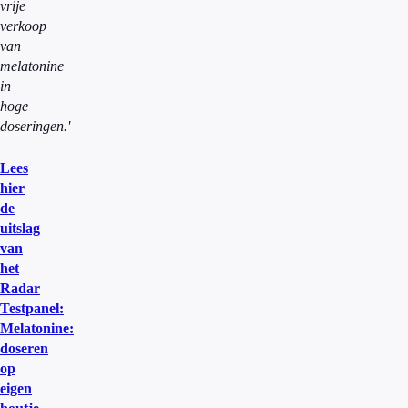
vrije
verkoop
van
melatonine
in
hoge
doseringen.'
Lees
hier
de
uitslag
van
het
Radar
Testpanel:
Melatonine:
doseren
op
eigen