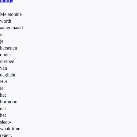
houtje
Melatonine
wordt
aangemaakt
in
je
hersenen
onder
invloed
van
daglicht.
Het
is
het
hormoon
dat
het
slaap-
waakritme
regelt.