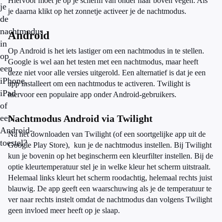
Hiervoor moet je op je scherm van onder naar boven vegen. Als
je
je daarna klikt op het zonnetje activeer je de nachtmodus.
de
nachtmodus
Android
in
Op Android is het iets lastiger om een nachtmodus in te stellen.
op
Google is wel aan het testen met een nachtmodus, maar heeft
een
deze niet voor alle versies uitgerold. Een alternatief is dat je een
iPhone,
app installeert om een nachtmodus te activeren. Twilight is
iPad
hiervoor een populaire app onder Android-gebruikers.
of
een
Nachtmodus Android via Twilight
Android-
Na het downloaden van Twilight (of een soortgelijke app uit de
toestel?
Google Play Store), kun je de nachtmodus instellen. Bij Twilight
kun je bovenin op het beginscherm een kleurfilter instellen. Bij de
optie kleurtemperatuur stel je in welke kleur het scherm uitstraalt.
Helemaal links kleurt het scherm roodachtig, helemaal rechts juist
blauwig. De app geeft een waarschuwing als je de temperatuur te
ver naar rechts instelt omdat de nachtmodus dan volgens Twilight
geen invloed meer heeft op je slaap.