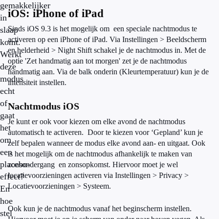
gemakkelijker
iOS: iPhone of iPad
in
Sinds iOS 9.3 is het mogelijk om een speciale nachtmodus te
slaap
activeren op een iPhone of iPad. Via Instellingen > Beeldscherm
komt.
en helderheid > Night Shift schakel je de nachtmodus in. Met de
Werkt
optie 'Zet handmatig aan tot morgen' zet je de nachtmodus
deze
handmatig aan. Via de balk onderin (Kleurtemperatuur) kun je de
modus
intensiteit instellen.
echt
of
Nachtmodus iOS
gaat
Je kunt er ook voor kiezen om elke avond de nachtmodus
het
automatisch te activeren. Door te kiezen voor ‘Gepland’ kun je
om
zelf bepalen wanneer de modus elke avond aan- en uitgaat. Ook
een
is het mogelijk om de nachtmodus afhankelijk te maken van
placebo-
zonsondergang en zonsopkomst. Hiervoor moet je wel
locatievoorzieningen activeren via Instellingen > Privacy >
effect?
Locatievoorzieningen > Systeem.
En
hoe
Ook kun je de nachtmodus vanaf het beginscherm instellen.
stel