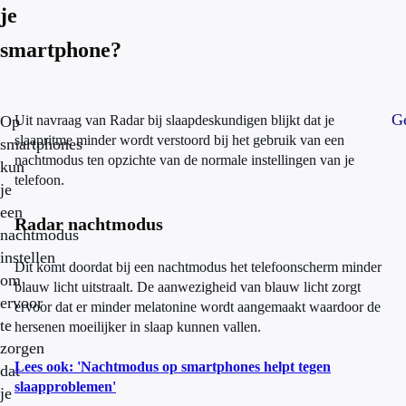
je
smartphone?
Ge
Op
Uit navraag van Radar bij slaapdeskundigen blijkt dat je
slaapritme minder wordt verstoord bij het gebruik van een
smartphones
nachtmodus ten opzichte van de normale instellingen van je
kun
telefoon.
je
een
Radar nachtmodus
nachtmodus
instellen
Dit komt doordat bij een nachtmodus het telefoonscherm minder
om
blauw licht uitstraalt. De aanwezigheid van blauw licht zorgt
ervoor
ervoor dat er minder melatonine wordt aangemaakt waardoor de
te
hersenen moeilijker in slaap kunnen vallen.
zorgen
Lees ook: 'Nachtmodus op smartphones helpt tegen
dat
slaapproblemen'
je