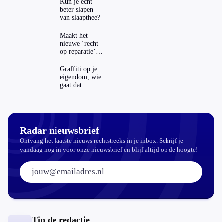
Kun je echt
beter slapen
van slaapthee?
Maakt het
nieuwe ‘recht
op reparatie’
repareren ook
echt
Graffiti op je
aantrekkelijker?
eigendom, wie
gaat dat
betalen?
Radar nieuwsbrief
Ontvang het laatste nieuws rechtstreeks in je inbox. Schrijf je
vandaag nog in voor onze nieuwsbrief en blijf altijd op de hoogte!
E-mailadres:
Tip de redactie