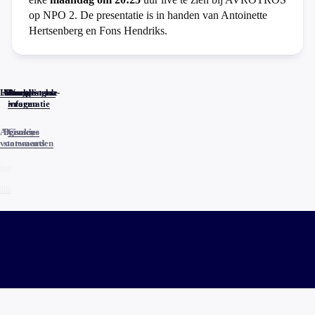
op NPO 2. De presentatie is in handen van Antoinette
Hertsenberg en Fons Hendriks.
Home
Actueel
Uitzendingen
Reacties
Programma-
Veelgestelde
informatie
vragen
Algemene
Privacy
Cookies
voorwaarden
statements