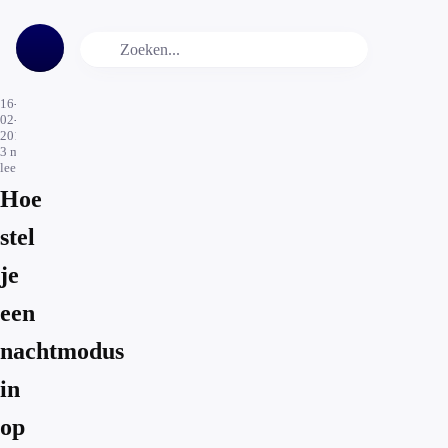
16-
02-
2017
3
min.
leestijd
Hoe
stel
je
een
nachtmodus
in
op