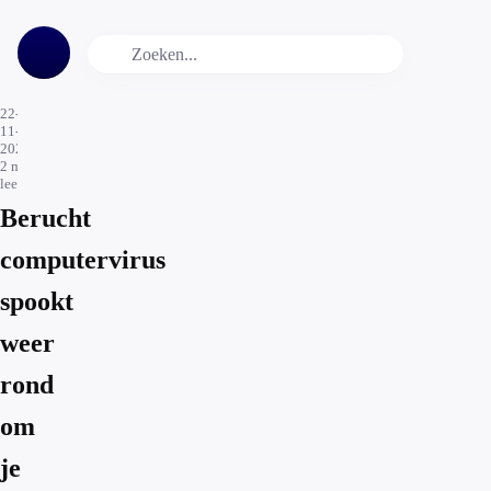
22-
11-
2021
2
min.
leestijd
Berucht
computervirus
spookt
weer
rond
om
je