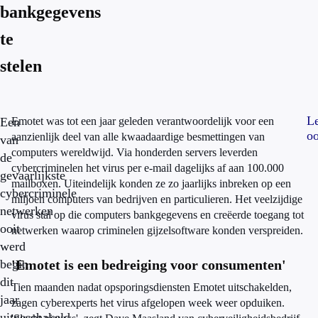
bankgegevens
te
stelen
L
Een
Emotet was tot een jaar geleden verantwoordelijk voor een
oo
aanzienlijk deel van alle kwaadaardige besmettingen van
van
computers wereldwijd. Via honderden servers leverden
de
cybercriminelen het virus per e-mail dagelijks af aan 100.000
gevaarlijkste
mailboxen. Uiteindelijk konden ze zo jaarlijks inbreken op een
cybercriminele
miljoen computers van bedrijven en particulieren. Het veelzijdige
netwerken
virus stal op die computers bankgegevens en creëerde toegang tot
ooit
netwerken waarop criminelen gijzelsoftware konden verspreiden.
werd
begin
'Emotet is een bedreiging voor consumenten'
dit
Tien maanden nadat opsporingsdiensten Emotet uitschakelden,
jaar
zagen cyberexperts het virus afgelopen week weer opduiken.
uitgeschakeld,