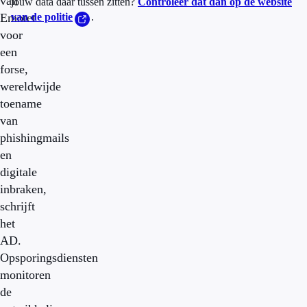
van
jouw data daar tussen zitten?
Controleer dat dan op de website
Emotet
van de politie
.
voor
een
forse,
wereldwijde
toename
van
phishingmails
en
digitale
inbraken,
schrijft
het
AD.
Opsporingsdiensten
monitoren
de