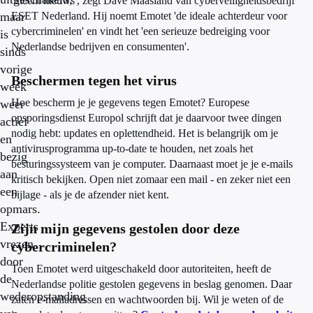
'Slecht nieuws', zegt Dave Maasland van cyberveiligheidsbedrijf
maar
ESET Nederland. Hij noemt Emotet 'de ideale achterdeur voor
cybercriminelen' en vindt het 'een serieuze bedreiging voor
is
Nederlandse bedrijven en consumenten'.
sinds
vorige
Beschermen tegen het virus
week
Hoe bescherm je je gegevens tegen Emotet? Europese
weer
opsporingsdienst Europol schrijft dat je daarvoor twee dingen
actief
nodig hebt: updates en oplettendheid. Het is belangrijk om je
en
antivirusprogramma up-to-date te houden, net zoals het
bezig
besturingssysteem van je computer. Daarnaast moet je je e-mails
aan
kritisch bekijken. Open niet zomaar een mail - en zeker niet een
een
bijlage - als je de afzender niet kent.
opmars.
Experts
Zijn mijn gegevens gestolen door deze
vrezen
cybercriminelen?
door
Toen Emotet werd uitgeschakeld door autoriteiten, heeft de
de
Nederlandse politie gestolen gegevens in beslag genomen. Daar
wederopstanding
zaten e-mailadressen en wachtwoorden bij. Wil je weten of de