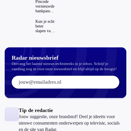
regels in
Pincode
Nederland
vernieuwde
en het
bankpassen
buitenland
zichtbaar in
ING-app:
Kun je echt
is dat wel
beter
veilig?
slapen van
slaapthee?
Radar nieuwsbrief
Ontvang het laatste nieuws rechtstreeks in je inbox. Schrijf je
vandaag nog in voor onze nieuwsbrief en blijf altijd op de hoogte!
E-mailadres:
Tip de redactie
Jouw suggestie, onze brandstof! Deel je ideeën voor
nieuwe consumenten onderwerpen op televisie, socials
en de site van Radar.