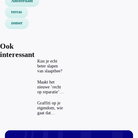
Amsterdam
terras
zomer
Ook
interessant
Kun je echt
beter slapen
van slaapthee?
Maakt het
nieuwe ‘recht
op reparatie’
repareren ook
echt
Graffiti op je
aantrekkelijker?
eigendom, wie
gaat dat
betalen?