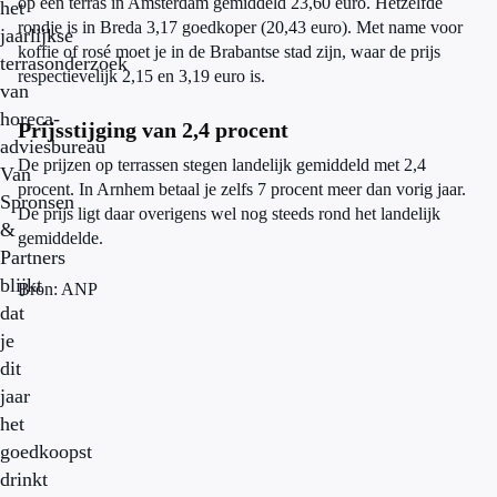
op een terras in Amsterdam gemiddeld 23,60 euro. Hetzelfde
het
rondje is in Breda 3,17 goedkoper (20,43 euro). Met name voor
jaarlijkse
koffie of rosé moet je in de Brabantse stad zijn, waar de prijs
terrasonderzoek
respectievelijk 2,15 en 3,19 euro is.
van
horeca-
Prijsstijging van 2,4 procent
adviesbureau
De prijzen op terrassen stegen landelijk gemiddeld met 2,4
Van
procent. In Arnhem betaal je zelfs 7 procent meer dan vorig jaar.
Spronsen
De prijs ligt daar overigens wel nog steeds rond het landelijk
&
gemiddelde.
Partners
blijkt
Bron: ANP
dat
je
dit
jaar
het
goedkoopst
drinkt