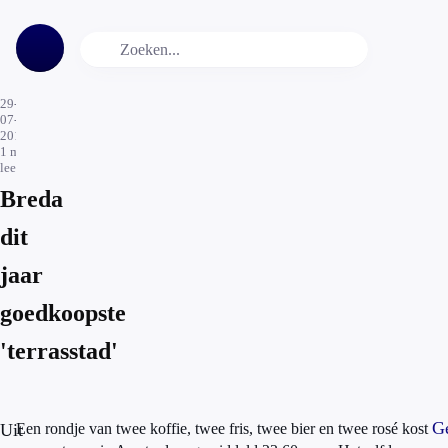
29-
07-
2016
1
min.
leestijd
Breda
dit
jaar
goedkoopste
'terrasstad'
Ge
Uit
Een rondje van twee koffie, twee fris, twee bier en twee rosé kost