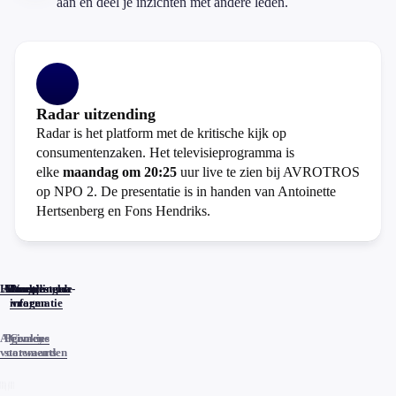
aan en deel je inzichten met andere leden.
Radar uitzending
Radar is het platform met de kritische kijk op
consumentenzaken. Het televisieprogramma is
elke
maandag om 20:25
uur live te zien bij AVROTROS
op NPO 2. De presentatie is in handen van Antoinette
Hertsenberg en Fons Hendriks.
Home
Actueel
Uitzendingen
Reacties
Programma-
Veelgestelde
informatie
vragen
Algemene
Privacy
Cookies
voorwaarden
statements