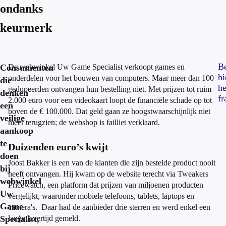
ondanks
keurmerk
Be
Consumenten
De webwinkel Uw Game Specialist verkoopt games en
hi
onderdelen voor het bouwen van computers. Maar meer dan 100
die
he
gedupeerden ontvangen hun bestelling niet. Met prijzen tot ruim
denken
f
2.000 euro voor een videokaart loopt de financiële schade op tot
een
boven de € 100.000. Dat geld gaan ze hoogstwaarschijnlijk niet
veilige
meer terugzien; de webshop is failliet verklaard.
aankoop
te
Duizenden euro’s kwijt
doen
Joost Bakker is een van de klanten die zijn bestelde product nooit
bij
heeft ontvangen. Hij kwam op de website terecht via Tweakers
webwinkel
Pricewatch, een platform dat prijzen van miljoenen producten
Uw
vergelijkt, waaronder mobiele telefoons, tablets, laptops en
Game
camera's. Daar had de aanbieder drie sterren en werd enkel een
Specialist,
lange levertijd gemeld.