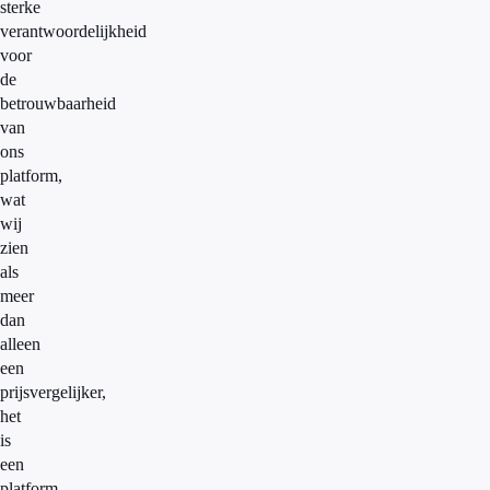
sterke
verantwoordelijkheid
voor
de
betrouwbaarheid
van
ons
platform,
wat
wij
zien
als
meer
dan
alleen
een
prijsvergelijker,
het
is
een
platform