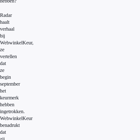
hebben?
Radar
haalt
verhaal
bij
WebwinkelKeur,
ze
vertellen
dat
ze
begin
september
het
keurmerk
hebben
ingetrokken.
WebwinkelKeur
benadrukt
dat
zij