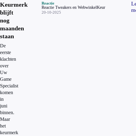
L
Reactie
Keurmerk
Reactie Tweakers en WebwinkelKeur
m
blijft
20-10-2025
nog
maanden
staan
De
eerste
klachten
over
Uw
Game
Specialist
komen
in
juni
binnen.
Maar
het
keurmerk