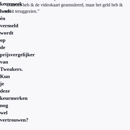
keurmerk
“Daarom heb ik de videokaart geannuleerd, maar het geld heb ik
heeft
nooit teruggezien.”
én
vermeld
wordt
op
de
prijsvergelijker
van
Tweakers.
Kun
je
deze
keurmerken
nog
wel
vertrouwen?