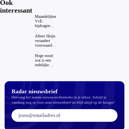
Ook
interessant
Maandelijkse
VvE-
bijdragen
stijgen: heeft
dat invloed
Albert Heijn
op je
verandert
hypotheek?
voorwaarden
koopzegels:
mag dat
Hoge nood:
zomaar?
wat is een
redelijke
prijs voor
een openbaar
toilet?
Radar nieuwsbrief
Ontvang het laatste nieuws rechtstreeks in je inbox. Schrijf je
vandaag nog in voor onze nieuwsbrief en blijf altijd op de hoogte!
E-mailadres: