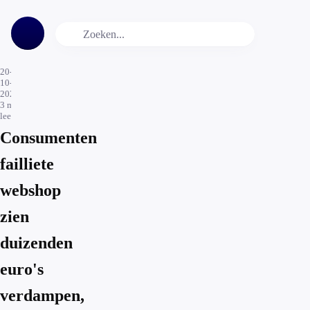
20-
10-
2025
3
min.
leestijd
Consumenten
failliete
webshop
zien
duizenden
euro's
verdampen,