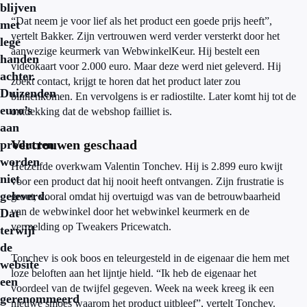
blijven
“Dat neem je voor lief als het product een goede prijs heeft”,
met
vertelt Bakker. Zijn vertrouwen werd verder versterkt door het
lege
aanwezige keurmerk van WebwinkelKeur. Hij bestelt een
handen
videokaart voor 2.000 euro. Maar deze werd niet geleverd. Hij
achter.
zoekt contact, krijgt te horen dat het product later zou
Duizenden
binnenkomen. En vervolgens is er radiostilte. Later komt hij tot de
euro’s
ontdekking dat de webshop failliet is.
aan
Vertrouwen geschaad
producten
worden
Hetzelfde overkwam Valentin Tonchev. Hij is 2.899 euro kwijt
niet
voor een product dat hij nooit heeft ontvangen. Zijn frustratie is
geleverd.
groot, vooral omdat hij overtuigd was van de betrouwbaarheid
van de webwinkel door het webwinkel keurmerk en de
Dat
vermelding op Tweakers Pricewatch.
terwijl
de
Tonchev is ook boos en teleurgesteld in de eigenaar die hem met
website
loze beloften aan het lijntje hield. “Ik heb de eigenaar het
een
voordeel van de twijfel gegeven. Week na week kreeg ik een
gerenommeerd
nieuwe smoes waarom het product uitbleef”, vertelt Tonchev.