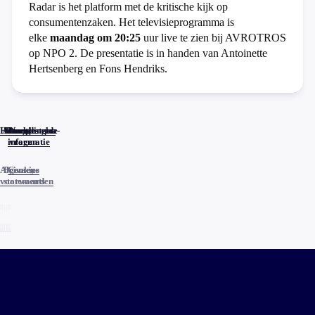
Radar is het platform met de kritische kijk op
consumentenzaken. Het televisieprogramma is
elke
maandag om 20:25
uur live te zien bij AVROTROS
op NPO 2. De presentatie is in handen van Antoinette
Hertsenberg en Fons Hendriks.
Home
Actueel
Uitzendingen
Reacties
Programma-
Veelgestelde
informatie
vragen
Algemene
Privacy
Cookies
voorwaarden
statements