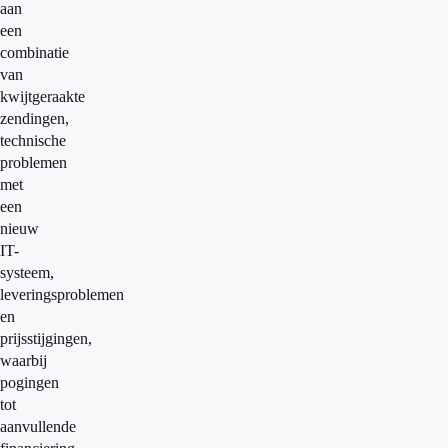
aan
een
combinatie
van
kwijtgeraakte
zendingen,
technische
problemen
met
een
nieuw
IT-
systeem,
leveringsproblemen
en
prijsstijgingen,
waarbij
pogingen
tot
aanvullende