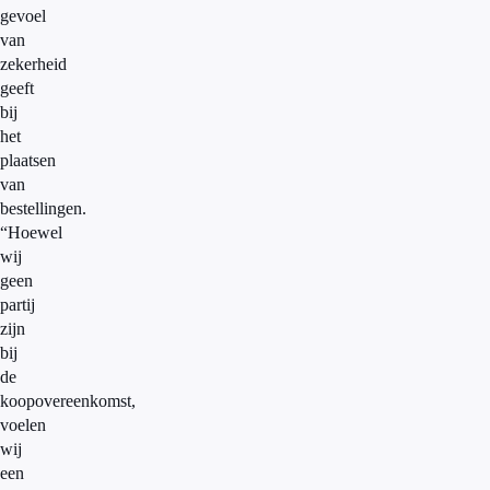
gevoel
van
zekerheid
geeft
bij
het
plaatsen
van
bestellingen.
“Hoewel
wij
geen
partij
zijn
bij
de
koopovereenkomst,
voelen
wij
een