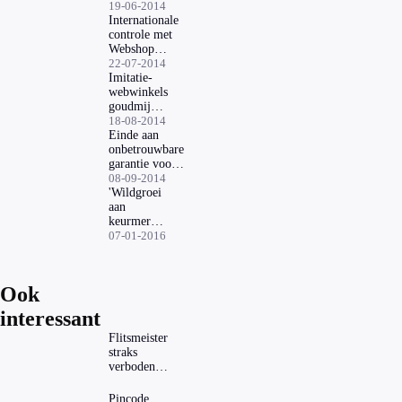
actief
19-06-2014
Internationale
controle met
Webshop
Trustmark
22-07-2014
Imitatie-
webwinkels
goudmijn
voor
18-08-2014
fraudeurs
Einde aan
onbetrouwbare
garantie voor
online
08-09-2014
aankopen
'Wildgroei
aan
keurmerken
schaadt
07-01-2016
vertrouwen'
Ook
interessant
Flitsmeister
straks
verboden?
Dit zijn de
regels in
Pincode