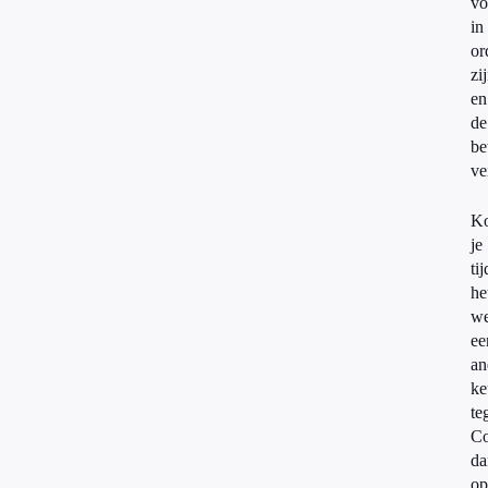
vo
in
or
zi
en
de
be
ve
K
je
ti
he
we
ee
an
ke
te
Co
da
op