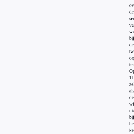
ov
de
se
va
we
bij
de
tw
or
te
O
Th
ze
al
de
wi
ni
bij
he
ke