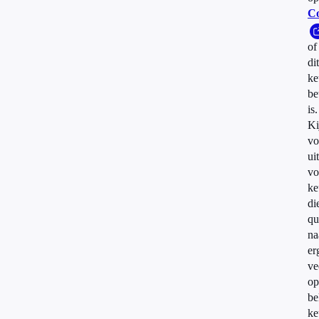
Co
of
dit
ke
be
is.
Ki
vo
uit
vo
ke
di
qu
n
er
ve
op
be
ke