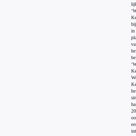
li
‘W
Ke
bi
in
pl
va
he
be
‘W
Ke
W
Ke
he
si
ha
20
oo
ee
in