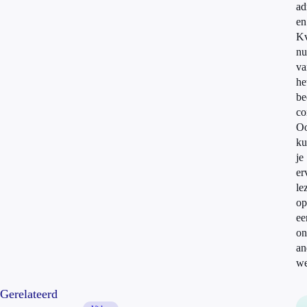
ad
en
K
n
va
he
be
co
O
ku
je
er
le
op
ee
on
an
we
Gerelateerd