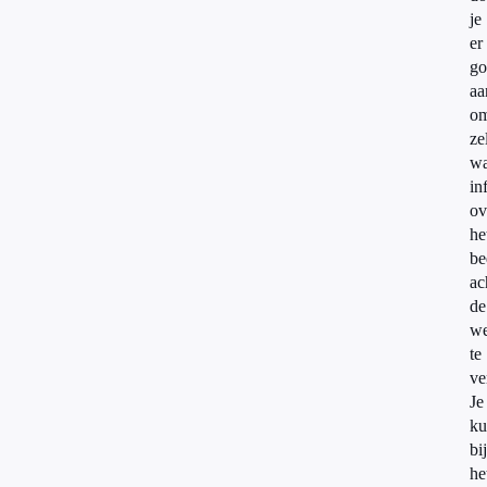
je
er
go
aa
o
ze
wa
in
ov
he
be
ac
de
w
te
ve
Je
ku
bi
he