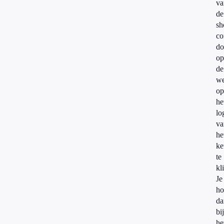
va
de
sh
co
do
op
de
we
op
he
lo
va
he
ke
te
kl
Je
ho
da
bij
he