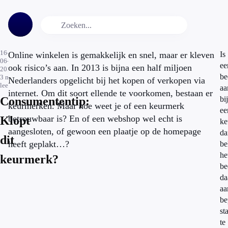
16-
Online winkelen is gemakkelijk en snel, maar er kleven
Is
06-
ee
ook risico’s aan. In 2013 is bijna een half miljoen
2014
be
3
min.
Nederlanders opgelicht bij het kopen of verkopen via
leestijd
aa
internet. Om dit soort ellende te voorkomen, bestaan er
Consumententip:
bij
keurmerken. Maar hoe weet je of een keurmerk
ee
betrouwbaar is? En of een webshop wel echt is
Klopt
ke
aangesloten, of gewoon een plaatje op de homepage
da
dit
heeft geplakt…?
be
he
keurmerk?
be
da
aa
be
st
te