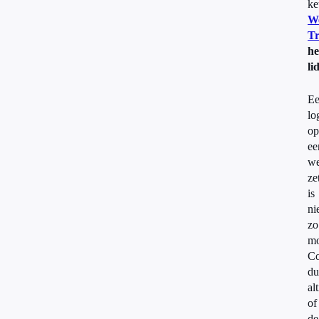
ke
W
T
he
li
E
lo
op
ee
we
ze
is
ni
zo
mo
Co
du
alt
of
de