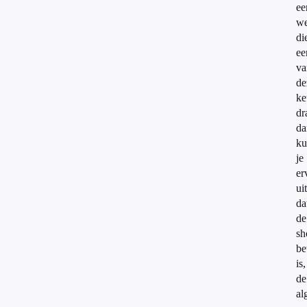
ee
we
di
ee
va
de
ke
dr
da
ku
je
er
ui
da
de
sh
be
is,
de
al