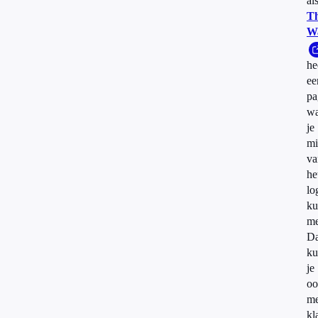
al
Th
W
he
ee
pa
wa
je
mi
va
he
lo
ku
me
Da
ku
je
oo
me
kl