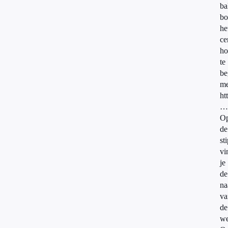
ba
bo
he
ce
ho
te
be
me
ht
…
O
de
st
vi
je
de
n
va
de
we