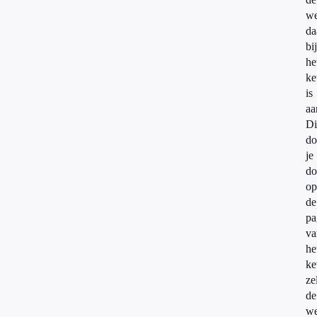
w
da
bij
he
ke
is
aa
Di
do
je
do
op
de
pa
va
he
ke
ze
de
w