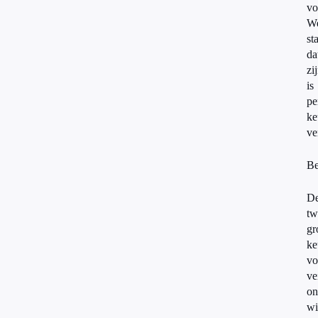
vo
We
st
da
zi
is
pe
ke
ve
Be
D
tw
gr
ke
vo
ve
on
wi