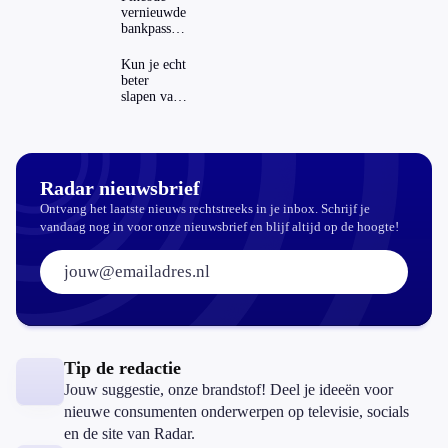
Nederland
vernieuwde
en het
bankpassen
buitenland
zichtbaar in
ING-app:
Kun je echt
is dat wel
beter
veilig?
slapen van
slaapthee?
Radar nieuwsbrief
Ontvang het laatste nieuws rechtstreeks in je inbox. Schrijf je
vandaag nog in voor onze nieuwsbrief en blijf altijd op de hoogte!
E-mailadres:
Tip de redactie
Jouw suggestie, onze brandstof! Deel je ideeën voor
nieuwe consumenten onderwerpen op televisie, socials
en de site van Radar.