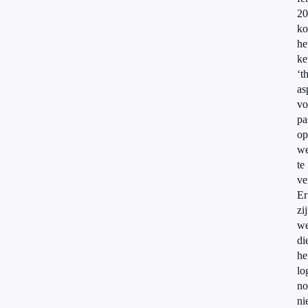
20
ko
he
ke
‘t
as
vo
pa
op
we
te
ve
Er
zi
we
di
he
lo
no
ni