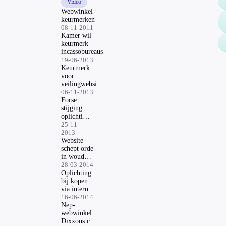
Video
Webwinkel-
keurmerken
08-11-2011
Kamer wil
keurmerk
incassobureaus
19-06-2013
Keurmerk
voor
veilingwebsites
gelanceerd
06-11-2013
Forse
stijging
oplichting
door
25-11-
webshops
2013
Website
schept orde
in woud
van
28-03-2014
keurmerken
Oplichting
bij kopen
via internet
toegenomen
16-06-2014
Nep-
webwinkel
Dixxons.com