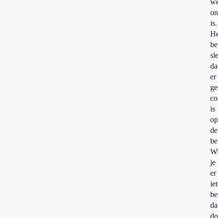
we
on
is.
He
be
sl
da
er
ge
co
is
op
de
be
Wi
je
er
iet
be
da
do