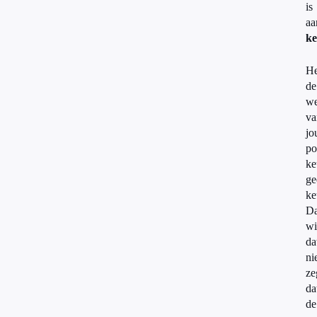
is
aa
k
He
de
w
va
jo
po
ke
ge
ke
D
wi
da
ni
ze
da
de