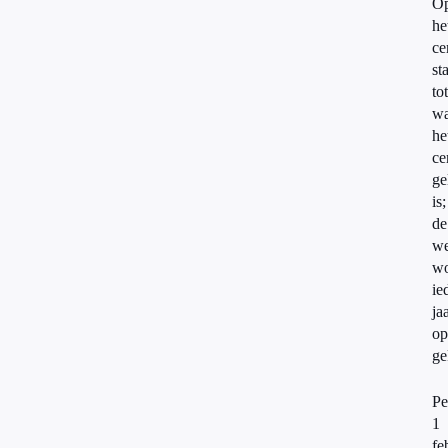
O
he
ce
st
tot
wa
he
ce
ge
is;
de
we
wo
ie
ja
op
ge
Pe
1
fe