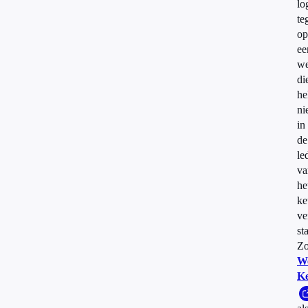
lo
te
op
ee
we
di
he
ni
in
de
le
va
he
ke
ve
st
Z
W
K