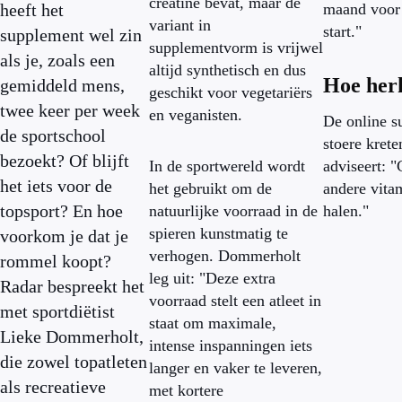
creatine bevat, maar de
heeft het
maand voor 
variant in
start."
supplement wel zin
supplementvorm is vrijwel
als je, zoals een
altijd synthetisch en dus
Hoe her
gemiddeld mens,
geschikt voor vegetariërs
twee keer per week
en veganisten.
De online s
de sportschool
stoere kret
bezoekt? Of blijft
In de sportwereld wordt
adviseert: "
het iets voor de
het gebruikt om de
andere vitam
topsport? En hoe
natuurlijke voorraad in de
halen."
spieren kunstmatig te
voorkom je dat je
verhogen. Dommerholt
rommel koopt?
leg uit: "Deze extra
Radar bespreekt het
voorraad stelt een atleet in
met sportdiëtist
staat om maximale,
Lieke Dommerholt,
intense inspanningen iets
die zowel topatleten
langer en vaker te leveren,
als recreatieve
met kortere