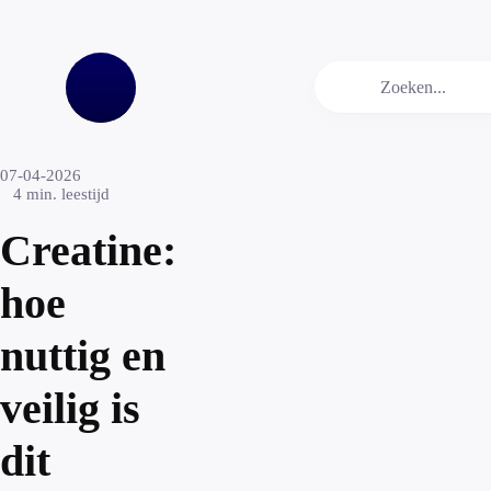
07-04-2026
4
min. leestijd
Creatine:
hoe
nuttig en
veilig is
dit