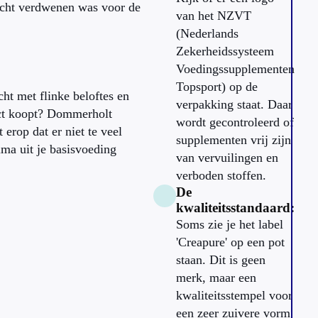
wicht verdwenen was voor de
van het NZVT
(Nederlands
Zekerheidssysteem
Voedingssupplementen
Topsport) op de
t met flinke beloftes en
verpakking staat. Daar
uct koopt? Dommerholt
wordt gecontroleerd of
 erop dat er niet te veel
supplementen vrij zijn
ima uit je basisvoeding
van vervuilingen en
verboden stoffen.
De
kwaliteitsstandaard:
Soms zie je het label
'Creapure' op een pot
staan. Dit is geen
merk, maar een
kwaliteitsstempel voor
een zeer zuivere vorm