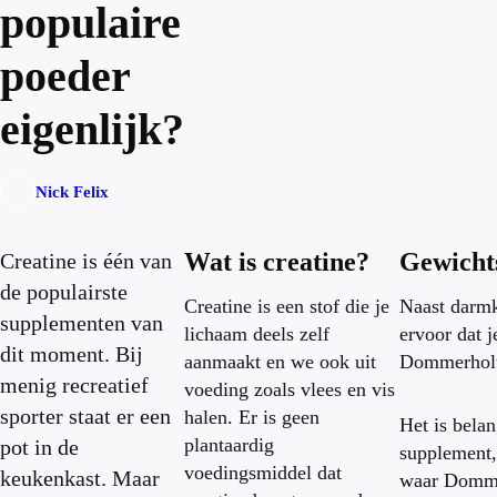
populaire
poeder
eigenlijk?
Nick Felix
Wat is creatine?
Gewichts
Creatine is één van
de populairste
Creatine is een stof die je
Naast darmk
supplementen van
lichaam deels zelf
ervoor dat 
dit moment. Bij
aanmaakt en we ook uit
Dommerholt 
menig recreatief
voeding zoals vlees en vis
sporter staat er een
halen. Er is geen
Het is belan
plantaardig
pot in de
supplement, 
voedingsmiddel dat
keukenkast. Maar
waar Dommer