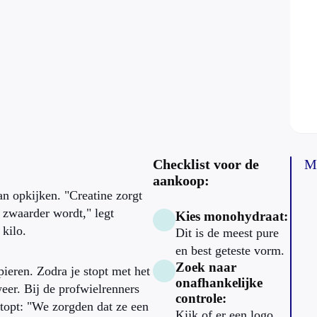
Checklist voor de
M
aankoop:
n opkijken. "Creatine zorgt
 zwaarder wordt," legt
Kies monohydraat:
kilo.
Dit is de meest pure
en best geteste vorm.
Zoek naar
pieren. Zodra je stopt met het
onafhankelijke
eer. Bij de profwielrenners
controle:
topt: "We zorgden dat ze een
Kijk of er een logo