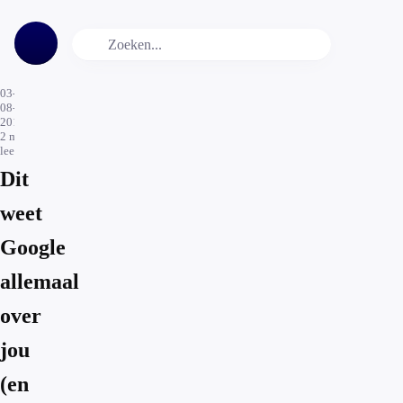
03-
08-
2015
2
min.
leestijd
Dit
weet
Google
allemaal
over
jou
(en