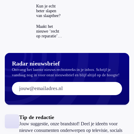
zichtbaar in
ING-app: is dat
Kun je echt
wel veilig?
beter slapen
van slaapthee?
Maakt het
nieuwe ‘recht
op reparatie’
repareren ook
echt
aantrekkelijker?
Radar nieuwsbrief
Ontvang het laatste nieuws rechtstreeks in je inbox. Schrijf je
vandaag nog in voor onze nieuwsbrief en blijf altijd op de hoogte!
E-mailadres:
Tip de redactie
Jouw suggestie, onze brandstof! Deel je ideeën voor
nieuwe consumenten onderwerpen op televisie, socials