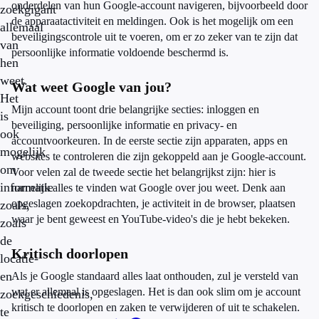
onderdelen van hun Google-account navigeren, bijvoorbeeld door
zoekgigant
de apparaatactiviteit en meldingen. Ook is het mogelijk om een
allemaal
beveiligingscontrole uit te voeren, om er zo zeker van te zijn dat
van
persoonlijke informatie voldoende beschermd is.
hen
weet.
Wat weet Google van jou?
Het
Mijn account toont drie belangrijke secties: inloggen en
is
beveiliging, persoonlijke informatie en privacy- en
ook
accountvoorkeuren. In de eerste sectie zijn apparaten, apps en
mogelijk
websites te controleren die zijn gekoppeld aan je Google-account.
om
Voor velen zal de tweede sectie het belangrijkst zijn: hier is
informatie
namelijk alles te vinden wat Google over jou weet. Denk aan
opgeslagen zoekopdrachten, je activiteit in de browser, plaatsen
zoals,
waar je bent geweest en YouTube-video's die je hebt bekeken.
zoals
de
Kritisch doorlopen
locatie-
en
Als je Google standaard alles laat onthouden, zul je versteld van
wat er allemaal is opgeslagen. Het is dan ook slim om je account
zoekgeschiedenis,
kritisch te doorlopen en zaken te verwijderen of uit te schakelen.
te