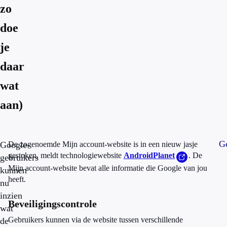
zo
doe
je
daar
wat
aan)
Ge
Google-
De zogenoemde Mijn account-website is in een nieuw jasje
gestoken, meldt technologiewebsite
AndroidPlanet
. De
gebruikers
Mijn account-website bevat alle informatie die Google van jou
kunnen
heeft.
nu
inzien
Beveiligingscontrole
wat
Gebruikers kunnen via de website tussen verschillende
de