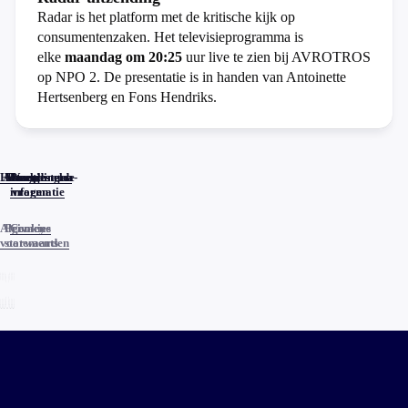
Radar is het platform met de kritische kijk op
consumentenzaken. Het televisieprogramma is
elke
maandag om 20:25
uur live te zien bij AVROTROS
op NPO 2. De presentatie is in handen van Antoinette
Hertsenberg en Fons Hendriks.
Home
Actueel
Uitzendingen
Reacties
Programma-
Veelgestelde
informatie
vragen
Algemene
Privacy
Cookies
voorwaarden
statements