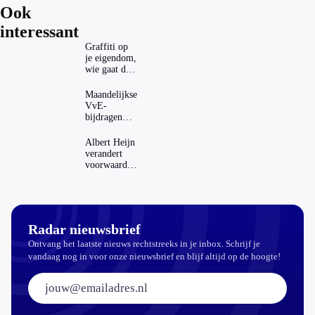
Ook
interessant
Graffiti op
je eigendom,
wie gaat dat
betalen?
Maandelijkse
VvE-
bijdragen
stijgen: heeft
dat invloed
Albert Heijn
op je
verandert
hypotheek?
voorwaarden
koopzegels:
mag dat
zomaar?
Radar nieuwsbrief
Ontvang het laatste nieuws rechtstreeks in je inbox. Schrijf je
vandaag nog in voor onze nieuwsbrief en blijf altijd op de hoogte!
E-mailadres: