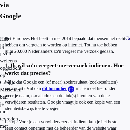
via
Google
Ge
Heb
Het Europees Hof heeft in mei 2014 bepaald dat mensen het recht
hebben om vergeten te worden op internet. Tot nu toe hebben
jij
ruim 20.000 Nederlanders zo'n vergeet-me-verzoek gedaan.
jezelf
weleens
1. Ik wil zo'n vergeet-me-verzoek indienen. Hoe
opgezocht
werkt dat precies?
op
Google?
Wil je dat Google een (of meer) zoekresultaat (zoekresultaten)
verwijdert? Vul dan
dit formulier
in. Je moet hier onder
Misschien
meer je naam, e-mailadres en de link(s) invullen van de te
ben
verwijderen resultaten. Google vraagt je ook een kopie van een
je
identiteitsbewijs toe te voegen.
niet
tevreden
Let op: Voor je een verwijderverzoek indient, kun je het beste
met
eerst contact opnemen met de beheerder van de website waar