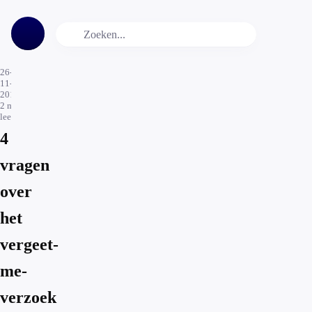
26-
11-
2015
2
min.
leestijd
4
vragen
over
het
vergeet-
me-
verzoek