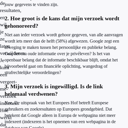
de
jouw gegevens te vinden zijn.
resultaten,
en
2. Hoe groot is de kans dat mijn verzoek wordt
wil
gehonoreerd?
je
Niet aan ieder verzoek wordt gehoor gegeven, van alle aanvragen
ze
wordt iets meer dan de helft (58%) afgewezen. Google zegt een
laten
afweging te maken tussen het persoonlijke en publieke belang.
verwijderen.
Gaat het om oude informatie over je privéleven? Is het van
Je
openbaar belang dat de informatie beschikbaar blijft, omdat het
bijvoorbeeld gaat om financiële oplichting, wangedrag of
kunt
strafrechtelijke veroordelingen?
een
vergeet-
3. Mijn verzoek is ingewilligd. Is de link
me-
helemaal verdwenen?
verzoek
indienen.
Nee. De uitspraak van het Europees Hof betreft Europese
gebruikers en zoekresultaten op Europees grondgebied. Dat
Hoe
betekent dat Google alleen in Europa de webpagina niet meer
werkt
indexeert (indexeren is het opnemen van een webpagina in de
dat
database van Google).