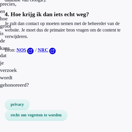
precies,
en
4. Hoe krijg ik dan iets echt weg?
hoe
Je zult dan contact op moeten nemen met de beheerder van de
groot
website. Je moet dus de primaire bron vragen om de content te
is
verwijderen.
de
kans
Bron:
NOS
/
NRC
dat
je
verzoek
wordt
gehonoreerd?
privacy
recht om vegreten te worden