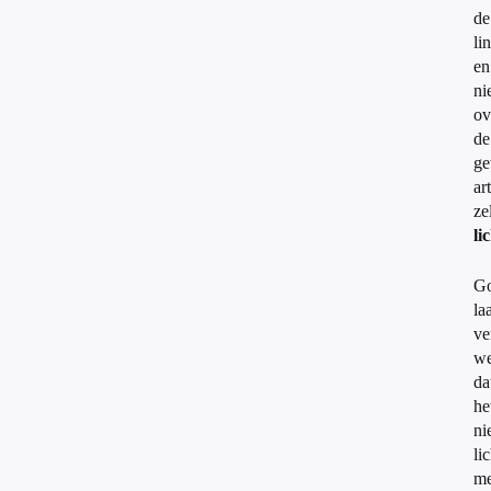
de
li
en
ni
ov
de
ge
ar
ze
li
Go
la
ve
we
da
he
ni
li
me