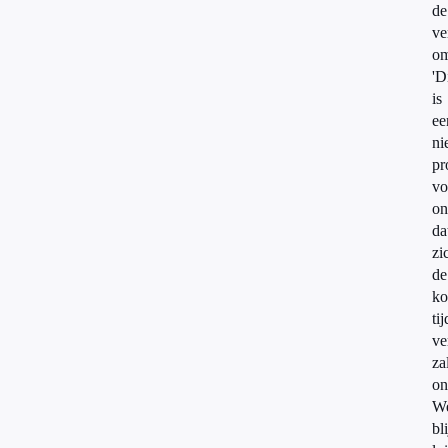
de
ve
om
'D
is
ee
ni
pr
vo
on
da
zi
de
k
tij
ve
za
on
W
bl