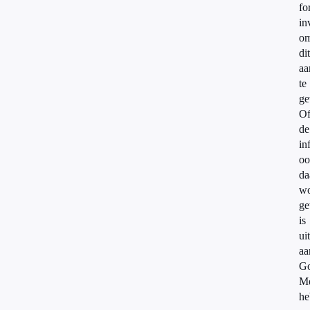
fo
in
o
dit
aa
te
ge
O
de
in
oo
da
wo
ge
is
ui
aa
Go
M
he