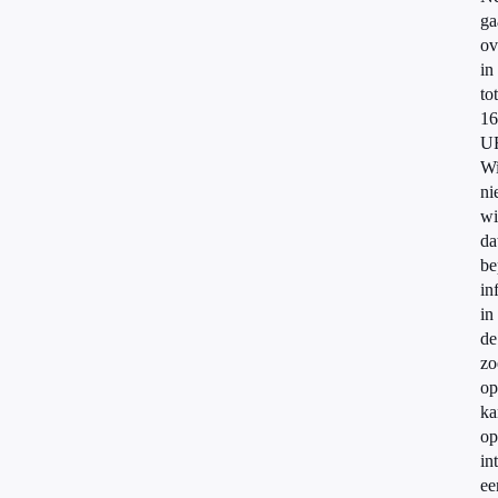
ga
ov
in
to
16
UR
W
ni
wi
da
be
in
in
de
zo
op
ka
op
in
ee