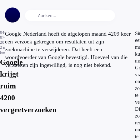
04-
Google Nederland heeft de afgelopen maand 4209 keer
Si
07-
ee
een verzoek gekregen om resultaten uit zijn
2014
m
2
min.
zoekmachine te verwijderen. Dat heeft een
leestijd
ku
woordvoerder van Google bevestigd. Hoeveel van die
Google
me
verzoeken zijn ingewilligd, is nog niet bekend.
Go
krijgt
vr
on
ruim
zo
te
4200
ve
vergeetverzoeken
Di
zo
re
o
te