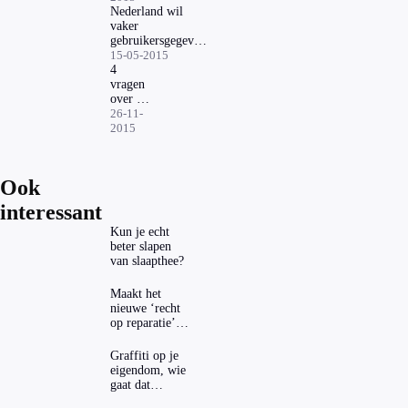
Google
Nederland wil
vaker
gebruikersgegevens
Google
15-05-2015
4
vragen
over het
vergeet-
26-11-
me-
2015
verzoek
via
Google
Ook
interessant
Kun je echt
beter slapen
van slaapthee?
Maakt het
nieuwe ‘recht
op reparatie’
repareren ook
echt
Graffiti op je
aantrekkelijker?
eigendom, wie
gaat dat
betalen?