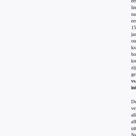
ee
li
na
ee
15
ja
ou
kr
b
kr
zi
ge
vs
in
D
ve
al
af
uit
Ne