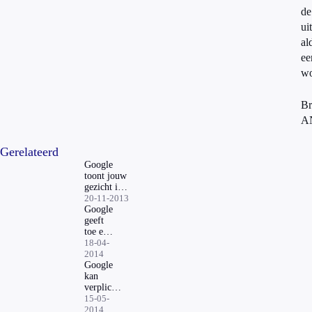
de
ui
al
ee
wo
Br
A
Gerelateerd
Google
toont jouw
gezicht in
advertenties
20-11-2013
Google
geeft
toe e-
mails
18-04-
te
2014
lezen
Google
kan
verplicht
worden
15-05-
gegevens
2014