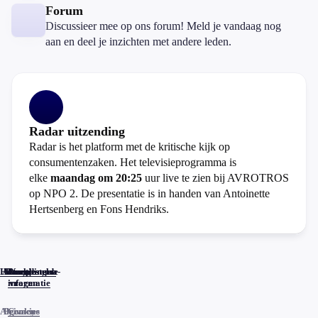
Forum
Discussieer mee op ons forum! Meld je vandaag nog
aan en deel je inzichten met andere leden.
Radar uitzending
Radar is het platform met de kritische kijk op
consumentenzaken. Het televisieprogramma is
elke
maandag om 20:25
uur live te zien bij AVROTROS
op NPO 2. De presentatie is in handen van Antoinette
Hertsenberg en Fons Hendriks.
Home
Actueel
Uitzendingen
Reacties
Programma-
Veelgestelde
informatie
vragen
Algemene
Privacy
Cookies