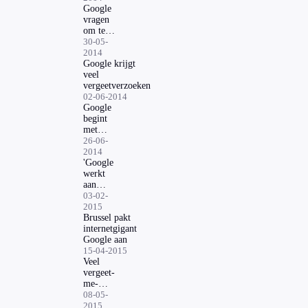
te
Google
'vergeten'
vragen
om te
worden
30-05-
vergeten
2014
Google krijgt
veel
vergeetverzoeken
02-06-2014
Google
begint
met
'vergeten'
26-06-
2014
'Google
werkt
aan
eigen
03-02-
taxi-
2015
app'
Brussel pakt
internetgigant
Google aan
15-04-2015
Veel
vergeet-
me-
verzoeken
08-05-
bij
2015