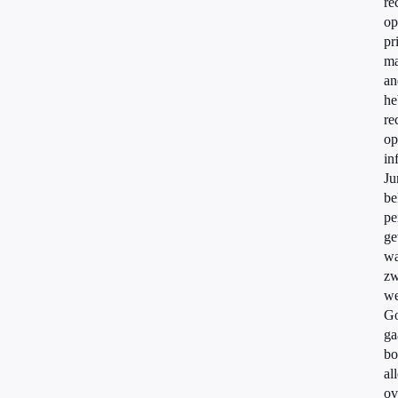
re
op
pr
ma
an
he
re
op
in
Ju
be
pe
ge
wa
zw
we
Go
ga
bo
al
ov