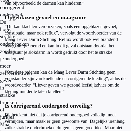
voor
van bijvoorbeeld de darmen kan hinderen.”
corrigerend
ondergoed.
Opgeblazen gevoel en maagzuur
De
“Dit kan klachten veroorzaken, zoals een opgeblazen gevoel,
hoge,
constipatie, maar ook reflux”, vervolgt de woordvoerder van de
strakke
Maag Lever Darm Stichting. Reflux wordt ook wel brandend
onderbroeken
maagzuur genoemd en kan in dit geval ontstaan doordat het
zouden
maagzuur je slokdarm in wordt gedrukt door het te strakke
je
ondergoed.
meer
“Om deze redenen kan de Maag Lever Darm Stichting geen
zelfvertrouwen
voorstander zijn van knellende en corrigerende kleding”, aldus de
geven
woordvoerder. “Liever geven we gezond leefstijladvies om de
in
kleding minder te laten knellen.”
strakke
broeken
Is corrigerend ondergoed onveilig?
of
Dit betekent niet dat je corrigerend ondergoed volledig moet
jurkjes.
vermijden, maar maak er geen gewoonte van. Dagelijks urenlang
Maar
zulke strakke onderbroeken dragen is geen goed idee. Maar niet