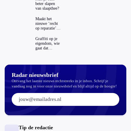
beter slapen
van slaapthee?
Maakt het
nieuwe ‘recht
op reparatie’
repareren ook
echt
Graffiti op je
aantrekkelijker?
eigendom, wie
gaat dat
betalen?
Radar nieuwsbrief
Ontvang het laatste nieuws rechtstreeks in je inbox. Schrijf je
vandaag nog in voor onze nieuwsbrief en blijf altijd op de hoogte!
E-mailadres:
Tip de redactie