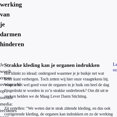
werking
van
je
darmen
hinderen
L
Je
Strakke kleding kan je organen indrukken
oo
wordt
Het klinkt zo ideaal: ondergoed waarmee je je buikje net wat
ermee
beter kunt verbergen. Toch zetten wij hier onze vraagtekens bij.
overspoeld
Want is het wel goed voor de organen in je buik om heel de dag
op
fijngedrukt te worden in zo’n strakke onderbroek? Om dit uit te
zoeken belden we de Maag Lever Darm Stichting.
sociale
media:
Zij vertellen: “We weten dat te strak zittende kleding, en dus ook
reclames
corrigerende kleding, de organen kan indrukken en zo de werking