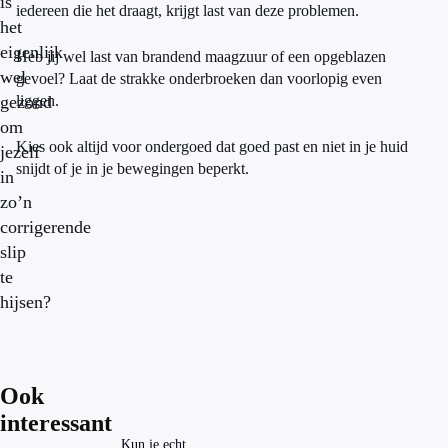
is
iedereen die het draagt, krijgt last van deze problemen.
het
eigenlijk
Heb jij wel last van brandend maagzuur of een opgeblazen
wel
gevoel? Laat de strakke onderbroeken dan voorlopig even
gezond
liggen.
om
Kies ook altijd voor ondergoed dat goed past en niet in je huid
jezelf
snijdt of je in je bewegingen beperkt.
in
zo’n
corrigerende
slip
te
hijsen?
Ook
interessant
Kun je echt