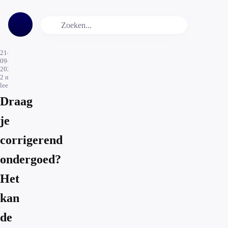
21-
09-
2023
2
min.
leestijd
Draag
je
corrigerend
ondergoed?
Het
kan
de