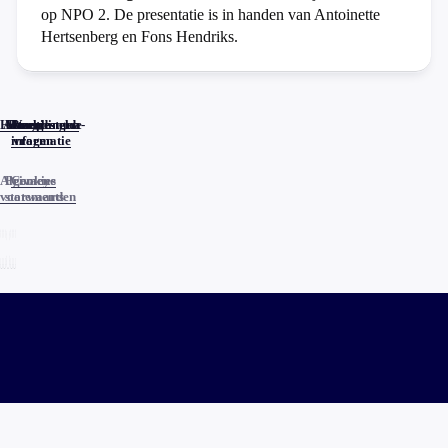
op NPO 2. De presentatie is in handen van Antoinette
Hertsenberg en Fons Hendriks.
Home
Actueel
Uitzendingen
Reacties
Programma-
Veelgestelde
informatie
vragen
Algemene
Privacy
Cookies
voorwaarden
statements