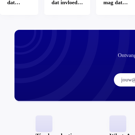
dat
dat invloed
mag dat
betalen?
op je
zomaar?
hypotheek?
Ontvang