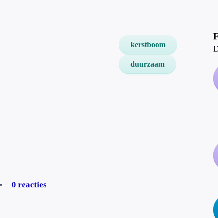
F
kerstboom
D
duurzaam
0 reacties