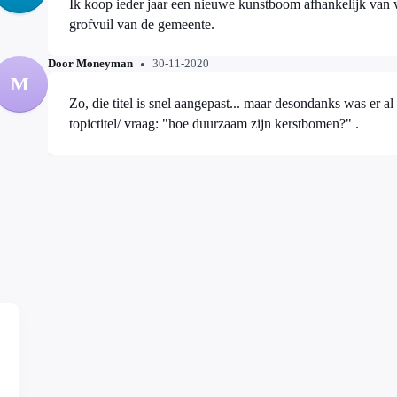
Ik koop ieder jaar een nieuwe kunstboom afhankelijk van wat er in de mode is. De oude gaat bij het
grofvuil van de gemeente.
Door Moneyman
30-11-2020
M
Zo, die titel is snel aangepast... maar desondanks was er 
topictitel/ vraag: "hoe duurzaam zijn kerstbomen?" .