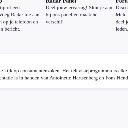
p
Radar Panel
For
tip of een
Deel jouw ervaring! Sluit je aan
Discu
Voeg Radar toe aan
bij ons panel en maak het
Meld 
n op je telefoon en
verschil!
deel 
en bericht.
leden
che kijk op consumentenzaken. Het televisieprogramma is elk
atie is in handen van Antoinette Hertsenberg en Fons Hend