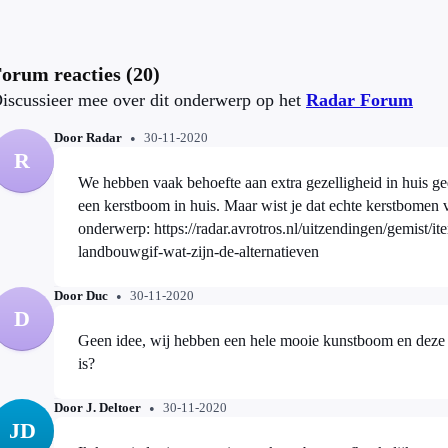
orum reacties (20)
iscussieer mee over dit onderwerp op het
Radar Forum
Door Radar
30-11-2020
R
We hebben vaak behoefte aan extra gezelligheid in huis g
een kerstboom in huis. Maar wist je dat echte kerstbomen vol landbo
onderwerp: https://radar.avrotros.nl/uitzendingen/gemist/i
landbouwgif-wat-zijn-de-alternatieven
Door Duc
30-11-2020
D
Geen idee, wij hebben een hele mooie kunstboom en deze 
is?
Door J. Deltoer
30-11-2020
JD