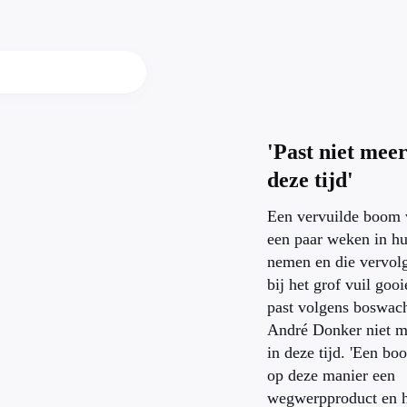
'Past niet meer
deze tijd'
Een vervuilde boom 
een paar weken in hu
nemen en die vervol
bij het grof vuil gooi
past volgens boswach
André Donker niet m
in deze tijd. 'Een bo
op deze manier een
wegwerpproduct en h