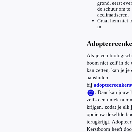
grond, eerst eve
de schuur om te
acclimatiseren.
Graaf hem niet t
in.
Adopteereenke
Als je een biologisch
boom niet zelf in de 
kan zetten, kan je je
aansluiten
bij
adopteereenkers
. Daar kan jouw
zelfs een uniek num
krijgen, zodat je elk 
opnieuw dezelfde b
terugkrijgt. Adopteer
Kerstboom heeft doo