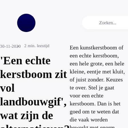
2
min. leestijd
30-11-2020
Een kunstkerstboom of
een echte kerstboom,
'Een echte
een hele grote, een hele
kerstboom zit
kleine, eentje met kluit,
of juist zonder. Keuzes
vol
te over. Stel je gaat
voor een echte
landbouwgif',
kerstboom. Dan is het
goed om te weten dat
wat zijn de
die vaak worden
bewerkt met enorm