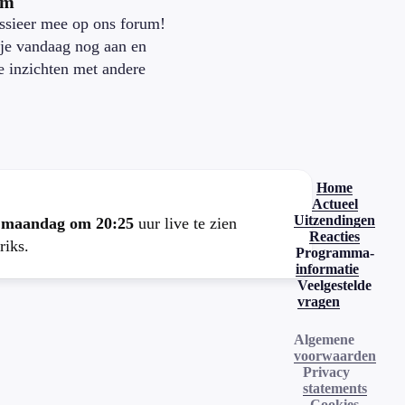
um
ssieer mee op ons forum!
je vandaag nog aan en
je inzichten met andere
.
Home
Actueel
Uitzendingen
e
maandag om 20:25
uur live te zien
Reacties
riks.
Programma-
informatie
Veelgestelde
vragen
Algemene
voorwaarden
Privacy
statements
Cookies