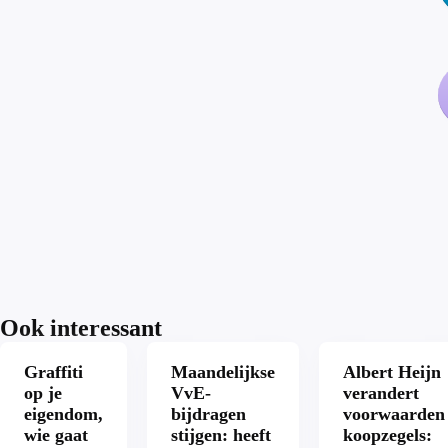
Ook interessant
Graffiti
Maandelijkse
Albert Heijn
op je
VvE-
verandert
eigendom,
bijdragen
voorwaarden
wie gaat
stijgen: heeft
koopzegels: