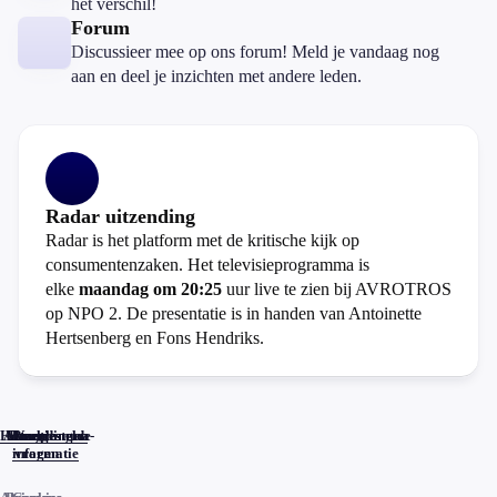
het verschil!
Forum
Discussieer mee op ons forum! Meld je vandaag nog
aan en deel je inzichten met andere leden.
Radar uitzending
Radar is het platform met de kritische kijk op
consumentenzaken. Het televisieprogramma is
elke
maandag om 20:25
uur live te zien bij AVROTROS
op NPO 2. De presentatie is in handen van Antoinette
Hertsenberg en Fons Hendriks.
Home
Actueel
Uitzendingen
Reacties
Programma-
Veelgestelde
informatie
vragen