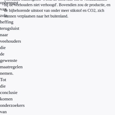
opbrengst
bij de veehouders niet verhoogd'. Bovendien zou de productie, en
van
de bijbehorende uitstoot van onder meer stikstof en CO2, zich
zo'n
kunnen verplaatsen naar het buitenland.
heffing
terugsluist
naar
veehouders
die
de
gewenste
maatregelen
nemen.
Tot
die
conclusie
komen
onderzoekers
van