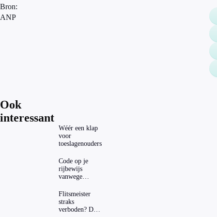
Bron:
ANP
Ook
interessant
Wéér een klap
voor
toeslagenouders
Code op je
rijbewijs
vanwege
AD(H)D of
autisme? Zo
Flitsmeister
verwijder je
straks
hem
verboden? Dit