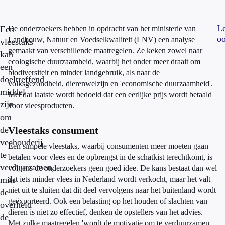
L
Een
De onderzoekers hebben in opdracht van het ministerie van
oo
Landbouw, Natuur en Voedselkwaliteit (LNV) een analyse
vleestaks
gemaakt van verschillende maatregelen. Ze keken zowel naar
kan
ecologische duurzaamheid, waarbij het onder meer draait om
een
biodiversiteit en minder landgebruik, als naar de
doeltreffend
volksgezondheid, dierenwelzijn en 'economische duurzaamheid'.
middel
Met dat laatste wordt bedoeld dat een eerlijke prijs wordt betaald
zijn
voor vleesproducten.
om
de
Vleestaks consument
veehouderij
Een simpele vleestaks, waarbij consumenten meer moeten gaan
te
betalen voor vlees en de opbrengst in de schatkist terechtkomt, is
verduurzamen,
volgens de onderzoekers geen goed idee. De kans bestaat dan wel
mits
dat iets minder vlees in Nederland wordt verkocht, maar het valt
niet uit te sluiten dat dit deel vervolgens naar het buitenland wordt
de
geëxporteerd. Ook een belasting op het houden of slachten van
overheid
dieren is niet zo effectief, denken de opstellers van het advies.
de
Met zulke maatregelen 'wordt de motivatie om te verduurzamen