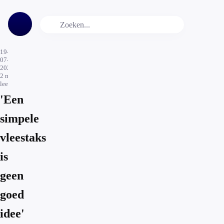
19-
07-
2021
2
min.
leestijd
'Een
simpele
vleestaks
is
geen
goed
idee'