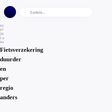
05-
07-
2016
1
min.
leestijd
Fietsverzekering
duurder
en
per
regio
anders