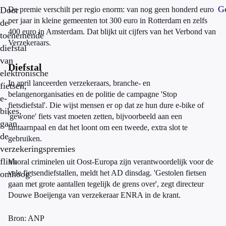
Ge
Door
De premie verschilt per regio enorm: van nog geen honderd euro
per jaar in kleine gemeenten tot 300 euro in Rotterdam en zelfs
de
400 euro in Amsterdam. Dat blijkt uit cijfers van het Verbond van
toenemende
Verzekeraars.
diefstal
van
Diefstal
elektronische
In april lanceerden verzekeraars, branche- en
fietsen,
belangenorganisaties en de politie de campagne 'Stop
e-
fietsdiefstal'. Die wijst mensen er op dat ze hun dure e-bike of
bikes,
'gewone' fiets vast moeten zetten, bijvoorbeeld aan een
gaan
lantaarnpaal en dat het loont om een tweede, extra slot te
de
gebruiken.
verzekeringspremies
flink
Vooral criminelen uit Oost-Europa zijn verantwoordelijk voor de
vele fietsendiefstallen, meldt het AD dinsdag. 'Gestolen fietsen
omhoog.
gaan met grote aantallen tegelijk de grens over', zegt directeur
Douwe Boeijenga van verzekeraar ENRA in de krant.
Bron: ANP