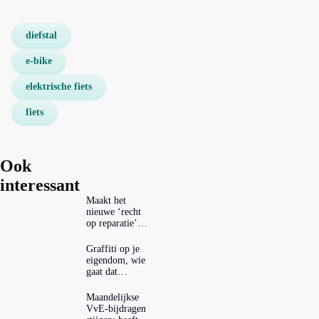
diefstal
e-bike
elektrische fiets
fiets
Ook
interessant
Maakt het
nieuwe ‘recht
op reparatie’
repareren ook
echt
Graffiti op je
aantrekkelijker?
eigendom, wie
gaat dat
betalen?
Maandelijkse
VvE-bijdragen