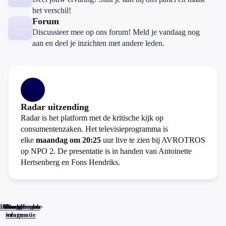
het verschil!
Forum
Discussieer mee op ons forum! Meld je vandaag nog
aan en deel je inzichten met andere leden.
Radar uitzending
Radar is het platform met de kritische kijk op
consumentenzaken. Het televisieprogramma is
elke
maandag om 20:25
uur live te zien bij AVROTROS
op NPO 2. De presentatie is in handen van Antoinette
Hertsenberg en Fons Hendriks.
Home
Actueel
Uitzendingen
Reacties
Programma-
Veelgestelde
informatie
vragen