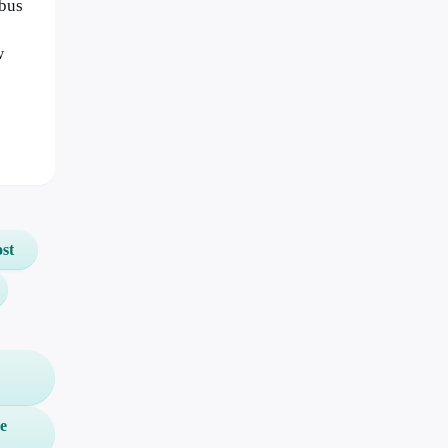
nbus
w
st
e