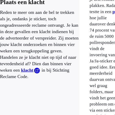
Plaats een klacht
plakken. Rad
testte in een
p
Reden te meer om aan de bel te trekken
hoe jullie
als je, ondanks je sticker, toch
daarover den
ongeadresseerde reclame ontvangt. Je kan
74 procent va
in deze gevallen een klacht indienen bij
de ruim 5000
de adverteerder of verspreider. Zij moeten
pollresponde
jouw klacht onderzoeken en binnen vier
vindt de
weken een terugkoppeling geven.
invoering van
Handelen ze je klacht niet op tijd of naar
Ja/Ja-sticker 
tevredenheid af? Dien dan binnen vier
goed idee. Ee
weken een
klacht
in bij Stichting
meerderheid
Reclame Code.
daarvan ontv
wel graag
folders, maar
vindt het gee
probleem om 
via een sticke