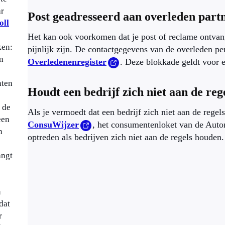
ar
Post geadresseerd aan overleden partn
oll
Het kan ook voorkomen dat je post of reclame ontvang
ken:
pijnlijk zijn. De contactgegevens van de overleden pe
n
Overledenenregister
. Deze blokkade geldt voor e
nten
Houdt een bedrijf zich niet aan de reg
 de
Als je vermoedt dat een bedrijf zich niet aan de regels
een
ConsuWijzer
, het consumentenloket van de Aut
n
optreden als bedrijven zich niet aan de regels houden.
angt
n
dat
r