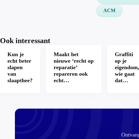
ACM
Ook interessant
Kun je
Maakt het
Graffiti
echt beter
nieuwe ‘recht op
op je
slapen
reparatie’
eigendom
van
repareren ook
wie gaat
slaapthee?
echt
dat
aantrekkelijker?
betalen?
Ontvang