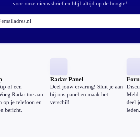
voor onze nieuwsbrief en blijf altijd op de hoogte!
E-mailadres:
p
Radar Panel
For
tip of een
Deel jouw ervaring! Sluit je aan
Discu
Voeg Radar toe aan
bij ons panel en maak het
Meld 
n op je telefoon en
verschil!
deel 
en bericht.
leden