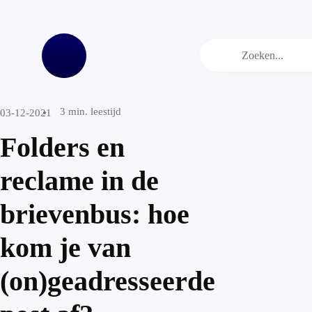
3
min. leestijd
03-12-2021
Folders en
reclame in de
brievenbus: hoe
kom je van
(on)geadresseerde