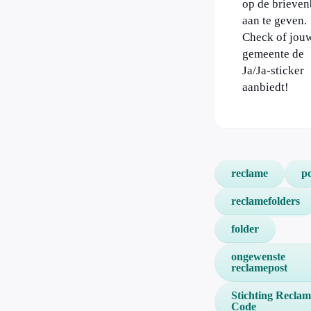
op de brieve
aan te geven.
Check of jou
gemeente de
Ja/Ja-sticker
aanbiedt!
reclame
po
reclamefolders
folder
ongewenste
reclamepost
Stichting Reclam
Code